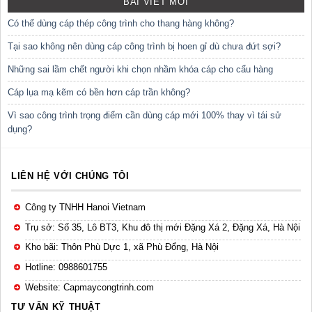
BÀI VIẾT MỚI
Có thể dùng cáp thép công trình cho thang hàng không?
Tại sao không nên dùng cáp công trình bị hoen gỉ dù chưa đứt sợi?
Những sai lầm chết người khi chọn nhầm khóa cáp cho cẩu hàng
Cáp lụa mạ kẽm có bền hơn cáp trần không?
Vì sao công trình trọng điểm cần dùng cáp mới 100% thay vì tái sử
dụng?
LIÊN HỆ VỚI CHÚNG TÔI
Công ty TNHH Hanoi Vietnam
Trụ sở: Số 35, Lô BT3, Khu đô thị mới Đặng Xá 2, Đặng Xá, Hà Nội
Kho bãi: Thôn Phù Dực 1, xã Phù Đổng, Hà Nội
Hotline: 0988601755
Website: Capmaycongtrinh.com
TƯ VẤN KỸ THUẬT