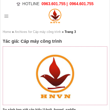
Bỏ
HOTLINE
0963.601.755 |
0964.601.755
qua
nội
dung
Home
»
Archives for Cáp máy công trình
»
Trang 3
Tác giả:
Cáp máy công trình
So sánh kẹp xiết cáp kiểu U-bolt, forged, saddle