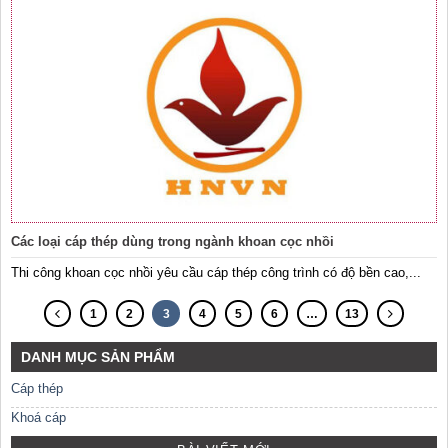
Các loại cáp thép dùng trong ngành khoan cọc nhồi
Thi công khoan cọc nhồi yêu cầu cáp thép công trình có độ bền cao,...
1
2
3
4
5
6
…
13
DANH MỤC SẢN PHẨM
Cáp thép
Khoá cáp