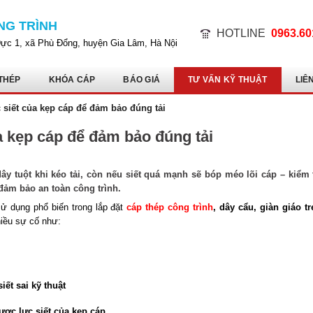
NG TRÌNH
HOTLINE
0963.60
Dực 1, xã Phù Đổng, huyện Gia Lâm, Hà Nội
THÉP
KHÓA CÁP
BÁO GIÁ
TƯ VẤN KỸ THUẬT
LIÊ
c siết của kẹp cáp để đảm bảo đúng tải
a kẹp cáp để đảm bảo đúng tải
ây tuột khi kéo tải, còn nếu siết quá mạnh sẽ bóp méo lõi cáp – kiểm 
 đảm bảo an toàn công trình.
ử dụng phổ biến trong lắp đặt
cáp thép công trình
, dây cẩu, giàn giáo tr
hiều sự cố như:
ết sai kỹ thuật
ược lực siết của kẹp cáp
.