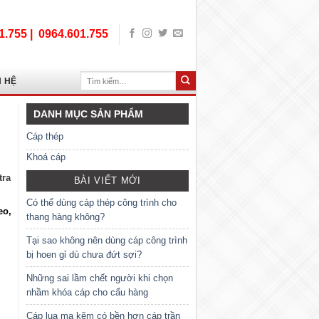
1.755 |
0964.601.755
Tìm
N HỆ
kiếm:
DANH MỤC SẢN PHẨM
Cáp thép
Khoá cáp
tra
BÀI VIẾT MỚI
Có thể dùng cáp thép công trình cho
eo,
thang hàng không?
Tại sao không nên dùng cáp công trình
bị hoen gỉ dù chưa đứt sợi?
Những sai lầm chết người khi chọn
nhầm khóa cáp cho cẩu hàng
Cáp lụa mạ kẽm có bền hơn cáp trần