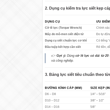
2. Dụng cụ kiểm tra lực siết kẹp c
DỤNG CỤ
ƯU ĐIỂM
Cờ lê lực (Torque Wrench)
Chính xác
Máy đo mô-men siết điện tử
Đo tự động
Dụng cụ siết chuẩn lực cơ khí
Có tiếng “
Đầu tuýp kết hợp cần siết
Rẻ tiền, 
👉
Gợi ý:
Dùng
cờ lê lực có dải từ 20
và công nghiệp.
3. Bảng lực siết tiêu chuẩn theo t
ĐƯỜNG KÍNH CÁP (MM)
SIZE KẸP (I
D6 – D8
1/4″ – 5/16″
D10 – D12
3/8″ – 1/2″
D14 – D16
5/8″