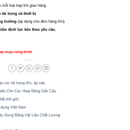
 mỗi loại kẹp khi giao hàng.
tải trọng và thiết bị
.
ông trường
(áp dụng cho đơn hàng lớn).
iểm định lực kéo theo yêu cầu.
ap-may-cong-trinh
 cọc tải trọng lớn, ép sâu
hiếu Cho Các Hoạt Động Gắn Cẩu
ất thế giới
y dựng Việt Nam
ây Dựng Bằng Vật Liệu Chất Lượng