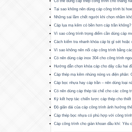
Có thể dùng cáp thép công trình cho thang h
Tại sao không nên dùng cáp công trình bị ho
Những sai lầm chết người khi chọn nhầm kh
Cáp lụa mạ kẽm có bền hơn cáp trần không?
Vì sao công trình trọng điểm cần dùng cáp m
Cách kiểm tra nhanh khóa cáp bị gỉ sét hoặc 
Vì sao không nên nối cáp công trình bằng cá
Có nên dùng cáp inox 304 cho công trình ngoài
Hướng dẫn chọn khóa cáp cho dây cẩu hai đ
Cáp thép mạ kẽm nhúng nóng vs điện phân: C
Cáp bọc nhựa hay cáp trần – nên dùng loại n
Có nên dùng cáp thép tái chế cho các công t
Ký kết hợp tác chiến lược cáp thép cho thiết
Độ giãn dài của cáp công trình ảnh hưởng th
Cáp thép bọc nhựa có phù hợp với công trìn
Cáp công trình cho giàn khoan dầu khí: Yêu c