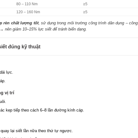
80 – 110 Nm
≥5
120 – 160 Nm
≥5
p rèn chất lượng tốt
, sử dụng trong môi trường công trình dân dụng – công
 → nên giảm 10–15% lực siết để tránh biến dạng.
siết đúng kỹ thuật
dải lực.
áp.
 vị trí
uôi.
các kẹp tiếp theo cách 6–8 lần đường kính cáp.
 quay lại siết lần nữa theo thứ tự ngược.