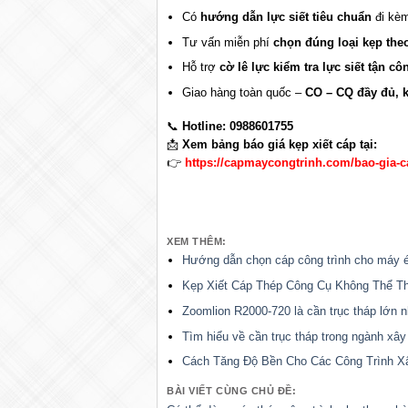
Có
hướng dẫn lực siết tiêu chuẩn
đi kèm
Tư vấn miễn phí
chọn đúng loại kẹp theo 
Hỗ trợ
cờ lê lực kiểm tra lực siết tận c
Giao hàng toàn quốc –
CO – CQ đầy đủ, k
📞
Hotline: 0988601755
📩
Xem bảng báo giá kẹp xiết cáp tại:
👉
https://capmaycongtrinh.com/bao-gia-c
XEM THÊM:
Hướng dẫn chọn cáp công trình cho máy ép
Kẹp Xiết Cáp Thép Công Cụ Không Thể T
Zoomlion R2000-720 là cần trục tháp lớn nh
Tìm hiểu về cần trục tháp trong ngành xâ
Cách Tăng Độ Bền Cho Các Công Trình X
BÀI VIẾT CÙNG CHỦ ĐỀ: