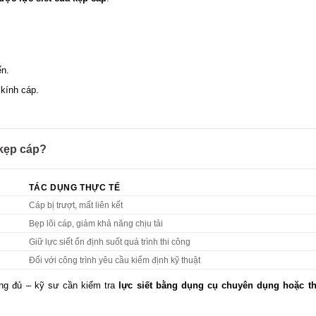
ến.
 kính cáp.
 kẹp cáp?
TÁC DỤNG THỰC TẾ
Cáp bị trượt, mất liên kết
Bẹp lõi cáp, giảm khả năng chịu tải
Giữ lực siết ổn định suốt quá trình thi công
Đối với công trình yêu cầu kiểm định kỹ thuật
hông đủ – kỹ sư cần kiểm tra
lực siết bằng dụng cụ chuyên dụng hoặc t