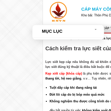
Bỏ
qua
CÁP MÁY CÔ
nội
Kho bãi: Thôn Phù 
dung
TRANG CHỦ
GIỚI THIỆU
CÁP 
MỤC LỤC
Home
»
Tư vấn kỹ thuật
»
Cách kiểm tra lự
Cách kiểm tra lực siết củ
Lực siết kẹp cáp nếu không đủ sẽ khiến d
lực siết đúng kỹ thuật là điều bắt buộc để
Kẹp xiết cáp (khóa cáp)
là phụ kiện được s
thang tời, hệ neo giằng
, v.v… Tuy nhiên, n
Tuột dây cáp khi đang nâng tải
Đứt lõi cáp do bị bóp méo quá mức
Không nghiệm thu được công trình do si
… đều bắt nguồn từ việc
không kiểm soát đ