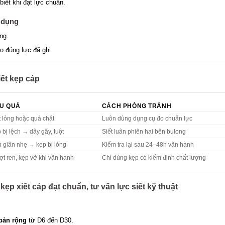
biết khi đạt lực chuẩn.
 dụng
ng.
eo đúng lực đã ghi.
iết kẹp cáp
U QUẢ
CÁCH PHÒNG TRÁNH
t lỏng hoặc quá chặt
Luôn dùng dụng cụ đo chuẩn lực
 bị lệch → dây gãy, tuột
Siết luân phiên hai bên bulong
 giãn nhẹ → kẹp bị lỏng
Kiểm tra lại sau 24–48h vận hành
ợt ren, kẹp vỡ khi vận hành
Chỉ dùng kẹp có kiểm định chất lượng
p xiết cáp đạt chuẩn, tư vấn lực siết kỹ thuật
 bản rộng
từ D6 đến D30.