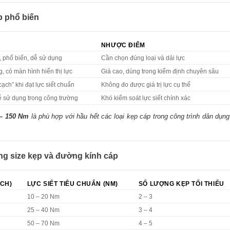
áp phổ biến
NHƯỢC ĐIỂM
, phổ biến, dễ sử dụng
Cần chọn đúng loại và dải lực
, có màn hình hiển thị lực
Giá cao, dùng trong kiểm định chuyên sâu
cạch” khi đạt lực siết chuẩn
Không đo được giá trị lực cụ thể
dễ sử dụng trong công trường
Khó kiểm soát lực siết chính xác
 – 150 Nm
là phù hợp với hầu hết các loại kẹp cáp trong công trình dân dụng
ừng size kẹp và đường kính cáp
NCH)
LỰC SIẾT TIÊU CHUẨN (NM)
SỐ LƯỢNG KẸP TỐI THIỂU
10 – 20 Nm
2 – 3
25 – 40 Nm
3 – 4
50 – 70 Nm
4 – 5