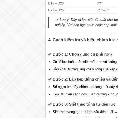
D18 – D20
3/4″
D22 – D26
7/8″ – 1″
📌 Lưu ý: Đây là lực siết đề xuất cho
kẹ
nghiệp. Với cáp bọc nhựa hoặc cáp inox
4. Cách kiểm tra và hiệu chỉnh lực 
✅
Bước 1: Chọn dụng cụ phù hợp
Cờ lê lực hoặc cần siết mô-men với đúng 
Đầu khẩu tương ứng với bulong của kẹp c
✅
Bước 2: Lắp kẹp đúng chiều và đúng
Đế ngựa ôm dây chính – bulong siết dây đ
Kẹp đầu tiên cách cos 1 lần đường kính, 
✅
Bước 3: Siết theo trình tự đều lực
Siết theo vòng lặp: từ kẹp đầu đến cuối →