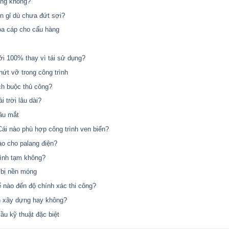
àng không?
en gỉ dù chưa đứt sợi?
óa cáp cho cẩu hàng
ới 100% thay vì tái sử dụng?
nứt vỡ trong công trình
ch buộc thủ công?
 trời lâu dài?
ầu mắt
ái nào phù hợp công trình ven biển?
ào cho palang điện?
rình tạm không?
 bị nền móng
ế nào đến độ chính xác thi công?
h xây dựng hay không?
ầu kỹ thuật đặc biệt