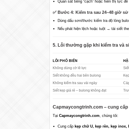
Quan sát tiếng “cạch” hoặc hiển thị lực để 
✅
Bước 4: Kiểm tra sau 24–48 giờ sử
Dùng dấu sơn/thước kiểm tra độ lỏng bulo
Nếu phát hiện lệch hoặc tuột → tái siết th
5. Lỗi thường gặp khi kiểm tra và s
LỖI PHỔ BIẾN
HẬ
Không dùng cờ lê lực
Siế
Siết không đều hai bên bulong
Kẹp
Không kiểm tra sau vài ngày
Cáp
Siết kẹp giá rẻ – bulong không đạt
Trư
Capmaycongtrinh.com – cung cấp kẹ
Tại
Capmaycongtrinh.com
, chúng tôi:
Cung cấp
kẹp chữ U, kẹp rèn, kẹp inox,