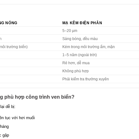
NG NÓNG
MẠ KẼM ĐIỆN PHÂN
5–20 µm
n
Sáng bóng, đều màu
 môi trường biển)
Kém trong môi trường ẩm, mặn
1–5 năm (ngoài trời)
Rẻ hơn, dễ mua
Không phù hợp
Phải kiểm tra thường xuyên
g phù hợp công trình ven biển?
ại dễ bị:
iên tục với hơi muối
tháng
c gập