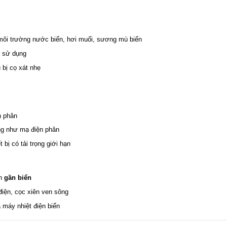
 môi trường nước biển, hơi muối, sương mù biển
n sử dụng
 bị cọ xát nhẹ
n phân
g như mạ điện phân
 bị có tải trọng giới hạn
nh
gần biển
điện, cọc xiên ven sông
à máy nhiệt điện biển