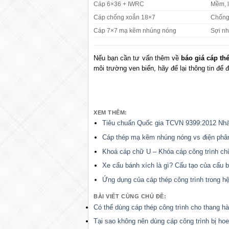
Cáp 6×36 + IWRC
Mềm, l
Cáp chống xoắn 18×7
Chống
Cáp 7×7 mạ kẽm nhúng nóng
Sợi n
Nếu bạn cần tư vấn thêm về
báo giá cáp th
môi trường ven biển, hãy để lại thông tin để độ
XEM THÊM:
Tiêu chuẩn Quốc gia TCVN 9399:2012 Nhà
Cáp thép mạ kẽm nhúng nóng vs điện phân
Khoá cáp chữ U – Khóa cáp công trình ch
Xe cẩu bánh xích là gì? Cấu tạo của cẩu 
Ứng dụng của cáp thép công trình trong h
BÀI VIẾT CÙNG CHỦ ĐỀ:
Có thể dùng cáp thép công trình cho thang h
Tại sao không nên dùng cáp công trình bị ho