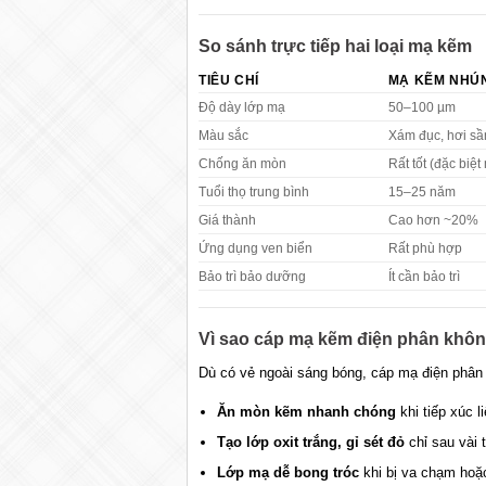
So sánh trực tiếp hai loại mạ kẽm
TIÊU CHÍ
MẠ KẼM NHÚ
Độ dày lớp mạ
50–100 µm
Màu sắc
Xám đục, hơi sầ
Chống ăn mòn
Rất tốt (đặc biệt
Tuổi thọ trung bình
15–25 năm
Giá thành
Cao hơn ~20%
Ứng dụng ven biển
Rất phù hợp
Bảo trì bảo dưỡng
Ít cần bảo trì
Vì sao cáp mạ kẽm điện phân khôn
Dù có vẻ ngoài sáng bóng, cáp mạ điện phân l
Ăn mòn kẽm nhanh chóng
khi tiếp xúc l
Tạo lớp oxit trắng, gỉ sét đỏ
chỉ sau vài 
Lớp mạ dễ bong tróc
khi bị va chạm hoặ