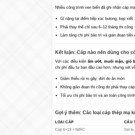
Nhiều công trình ven biển đã ghi nhận cáp mạ
Gỉ nặng tại điểm tiếp xúc bulong, kẹp xiết
Phải thay thế chỉ sau 6–12 tháng thi công
Làm tăng chi phí bảo trì và gián đoạn tiến 
Kết luận: Cáp nào nên dùng cho cô
Với các điều kiện
ẩm ướt, muối mặn, gió 
chi phí đầu tư ban đầu cao hơn, nhưng xét về
Giảm thiểu rủi ro gãy, đứt do ăn mòn
Không gián đoạn thi công do phải thay cá
Tối ưu chi phí bảo trì và an toàn công trìn
Gợi ý thêm: Các loại cáp thép mạ
LOẠI CÁP
CẤU 
Cáp 6×19 + IWRC
Sợi to