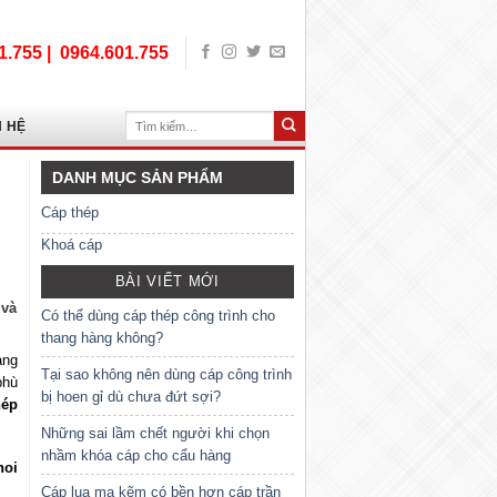
1.755 |
0964.601.755
Tìm
N HỆ
kiếm:
DANH MỤC SẢN PHẨM
Cáp thép
Khoá cáp
BÀI VIẾT MỚI
 và
Có thể dùng cáp thép công trình cho
thang hàng không?
ang
Tại sao không nên dùng cáp công trình
hù
bị hoen gỉ dù chưa đứt sợi?
hép
Những sai lầm chết người khi chọn
nhầm khóa cáp cho cẩu hàng
noi
Cáp lụa mạ kẽm có bền hơn cáp trần