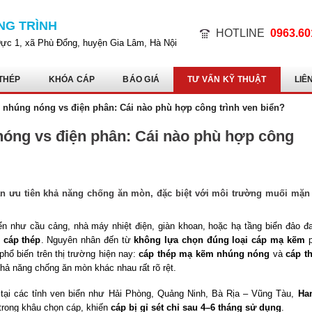
NG TRÌNH
HOTLINE
0963.60
Dực 1, xã Phù Đổng, huyện Gia Lâm, Hà Nội
THÉP
KHÓA CÁP
BÁO GIÁ
TƯ VẤN KỸ THUẬT
LIÊ
nhúng nóng vs điện phân: Cái nào phù hợp công trình ven biển?
óng vs điện phân: Cái nào phù hợp công
ần ưu tiên khả năng chống ăn mòn, đặc biệt với môi trường muối mặn
iển như cầu cảng, nhà máy nhiệt điện, giàn khoan, hoặc hạ tầng biển đảo đ
 cáp thép
. Nguyên nhân đến từ
không lựa chọn đúng loại cáp mạ kẽm
p
phổ biến trên thị trường hiện nay:
cáp thép mạ kẽm nhúng nóng
và
cáp t
khả năng chống ăn mòn khác nhau rất rõ rệt.
tại các tỉnh ven biển như Hải Phòng, Quảng Ninh, Bà Rịa – Vũng Tàu,
Ha
 trong khâu chọn cáp, khiến
cáp bị gỉ sét chỉ sau 4–6 tháng sử dụng
.