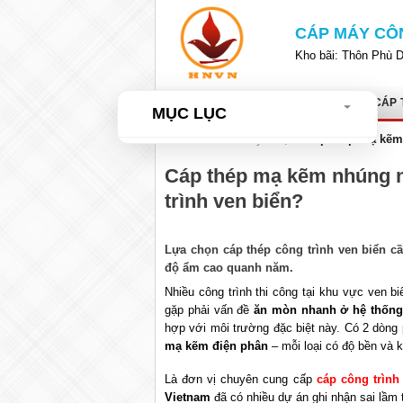
Bỏ
qua
CÁP MÁY CÔ
nội
Kho bãi: Thôn Phù 
dung
TRANG CHỦ
GIỚI THIỆU
CÁP 
MỤC LỤC
Home
»
Tư vấn kỹ thuật
»
Cáp thép mạ kẽm 
Cáp thép mạ kẽm nhúng n
trình ven biển?
Lựa chọn cáp thép công trình ven biển c
độ ẩm cao quanh năm.
Nhiều công trình thi công tại khu vực ven b
gặp phải vấn đề
ăn mòn nhanh ở hệ thống
hợp với môi trường đặc biệt này. Có 2 dòng 
mạ kẽm điện phân
– mỗi loại có độ bền và 
Là đơn vị chuyên cung cấp
cáp công trình
Vietnam
đã có nhiều dự án ghi nhận sai lầm