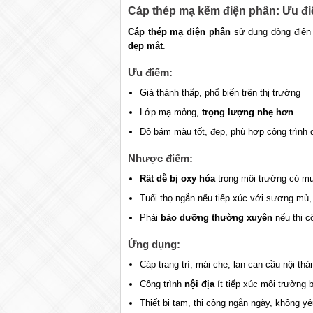
Cáp thép mạ kẽm điện phân: Ưu đi
Cáp thép mạ điện phân
sử dụng dòng điện
đẹp mắt
.
Ưu điểm:
Giá thành thấp, phổ biến trên thị trường
Lớp mạ mỏng,
trọng lượng nhẹ hơn
Độ bám màu tốt, đẹp, phù hợp công trình 
Nhược điểm:
Rất dễ bị oxy hóa
trong môi trường có muố
Tuổi thọ ngắn nếu tiếp xúc với sương mù,
Phải
bảo dưỡng thường xuyên
nếu thi c
Ứng dụng:
Cáp trang trí, mái che, lan can cầu nội thà
Công trình
nội địa
ít tiếp xúc môi trường 
Thiết bị tạm, thi công ngắn ngày, không yê