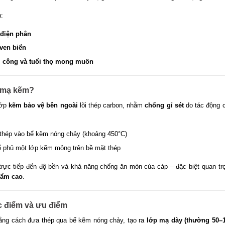
n:
điện phân
 ven biển
thi công và tuổi thọ mong muốn
n mạ kẽm?
lớp
kẽm bảo vệ bên ngoài
lõi thép carbon, nhằm
chống gỉ sét
do tác động 
 thép vào bể kẽm nóng chảy (khoảng 450°C)
ể phủ một lớp kẽm mỏng trên bề mặt thép
ực tiếp đến độ bền và khả năng chống ăn mòn của cáp – đặc biệt quan tr
 ẩm cao
.
 điểm và ưu điểm
ng cách đưa thép qua bể kẽm nóng chảy, tạo ra
lớp mạ dày (thường 50–