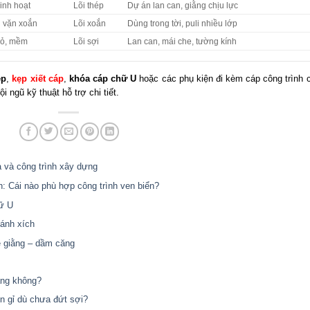
inh hoạt
Lõi thép
Dự án lan can, giằng chịu lực
 vặn xoắn
Lõi xoắn
Dùng trong tời, puli nhiều lớp
hỏ, mềm
Lõi sợi
Lan can, mái che, tường kính
ép
,
kẹp xiết cáp
,
khóa cáp chữ U
hoặc các phụ kiện đi kèm cáp công trình 
i ngũ kỹ thuật hỗ trợ chi tiết.
 và công trình xây dựng
: Cái nào phù hợp công trình ven biển?
ữ U
bánh xích
ệ giằng – dầm căng
àng không?
en gỉ dù chưa đứt sợi?