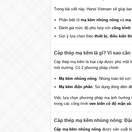
Trong bài viết này, Hanoi Vietnam sẽ giúp bạ
Phân biệt rõ
mạ kẽm nhúng nóng
và
mạ 
Đánh giá mức độ phù hợp với
công trình
Gợi ý lựa chọn theo
thiết bị, điều kiện 
Cáp thép mạ kẽm là gì? Vì sao cầ
Cáp thép mạ kẽm là loại cáp được phủ một 
môi trường. Có 2 phương pháp chính:
Mạ kẽm nhúng nóng
: Nhúng toàn bộ sợi
Mạ kẽm điện phân
: Sử dụng dòng điện đ
Việc lựa chọn phương pháp mạ ảnh hưởng tr
trong các công trình
ven biển có độ mặn và
Cáp thép mạ kẽm nhúng nóng: Đặc
Cáp mạ kẽm nhúng nóng
được sản xuất bằ