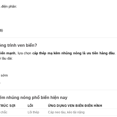
 điện phân:
độ
ng trình ven biển?
biển mạnh
, lựa chọn
cáp thép mạ kẽm nhúng nóng là ưu tiên hàng đầu
.
 lâu dài:
p sớm
h
 kẽm nhúng nóng phổ biến hiện nay
TRÚC SỢI
LÕI
ỨNG DỤNG VEN BIỂN ĐIỂN HÌNH
, chắc
Lõi thép
Cáp neo tàu, kéo tải nặng