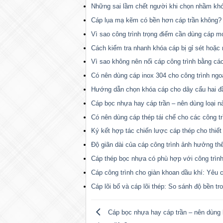
Những sai lầm chết người khi chọn nhầm kh
Cáp lụa mạ kẽm có bền hơn cáp trần không?
Vì sao công trình trọng điểm cần dùng cáp m
Cách kiểm tra nhanh khóa cáp bị gỉ sét hoặc 
Vì sao không nên nối cáp công trình bằng cá
Có nên dùng cáp inox 304 cho công trình ngoài
Hướng dẫn chọn khóa cáp cho dây cẩu hai đ
Cáp bọc nhựa hay cáp trần – nên dùng loại n
Có nên dùng cáp thép tái chế cho các công t
Ký kết hợp tác chiến lược cáp thép cho thiết
Độ giãn dài của cáp công trình ảnh hưởng th
Cáp thép bọc nhựa có phù hợp với công trìn
Cáp công trình cho giàn khoan dầu khí: Yêu c
Cáp lõi bố và cáp lõi thép: So sánh độ bền t
Cáp bọc nhựa hay cáp trần – nên dùng 