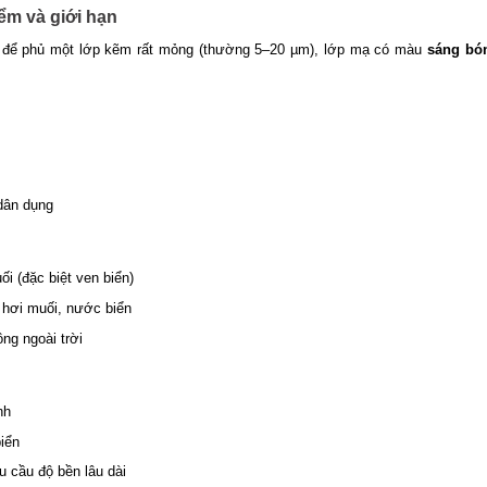
ểm và giới hạn
 để phủ một lớp kẽm rất mỏng (thường 5–20 µm), lớp mạ có màu
sáng bó
dân dụng
i (đặc biệt ven biển)
 hơi muối, nước biển
ông ngoài trời
nh
biển
u cầu độ bền lâu dài