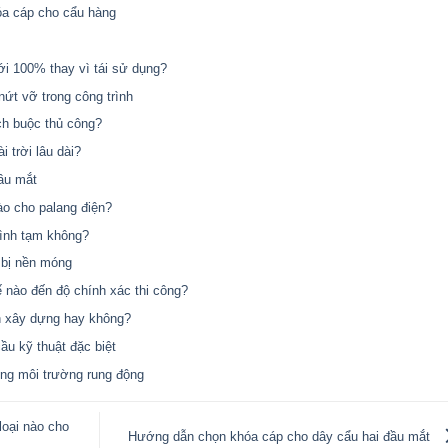
óa cáp cho cẩu hàng
ới 100% thay vì tái sử dụng?
nứt vỡ trong công trình
ch buộc thủ công?
 trời lâu dài?
ầu mắt
ào cho palang điện?
rình tạm không?
 bị nền móng
ế nào đến độ chính xác thi công?
h xây dựng hay không?
ầu kỹ thuật đặc biệt
rong môi trường rung động
loại nào cho
Hướng dẫn chọn khóa cáp cho dây cẩu hai đầu mắt