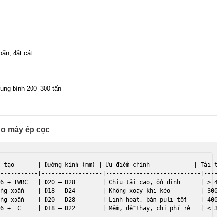
bẩn, đất cát
trung bình 200–300 tấn
ho máy ép cọc
 tạo       | Đường kính (mm) | Ưu điểm chính             | Tải t
-----------|------------------|----------------------------|----
6 + IWRC   | D20 – D28        | Chịu tải cao, ổn định      | > 4
ng xoắn    | D18 – D24        | Không xoay khi kéo         | 300
ng xoắn    | D20 – D28        | Linh hoạt, bám puli tốt    | 400