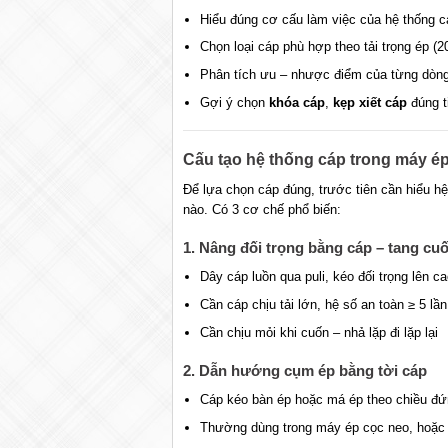
Hiểu đúng cơ cấu làm việc của hệ thống c
Chọn loại cáp phù hợp theo tải trọng ép (2
Phân tích ưu – nhược điểm của từng dòn
Gợi ý chọn
khóa cáp
,
kẹp xiết cáp
đúng t
Cấu tạo hệ thống cáp trong máy ép 
Để lựa chọn cáp đúng, trước tiên cần hiểu h
nào. Có 3 cơ chế phổ biến:
1. Nâng đối trọng bằng cáp – tang cu
Dây cáp luồn qua puli, kéo đối trọng lên c
Cần cáp chịu tải lớn, hệ số an toàn ≥ 5 lần
Cần chịu mỏi khi cuốn – nhả lặp đi lặp lại
2. Dẫn hướng cụm ép bằng tời cáp
Cáp kéo bàn ép hoặc má ép theo chiều đ
Thường dùng trong máy ép cọc neo, hoặc