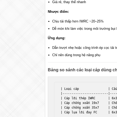
Giá rẻ, thay thế nhanh
Nhược điểm:
Chịu tải thấp hơn IWRC ~20–25%
Dễ mòn khi làm việc trong môi trường bụi 
Ứng dụng:
Dẫn trượt nhẹ hoặc công trình ép cọc tải 
Chỉ nên dùng trong hệ nâng phụ
Bảng so sánh các loại cáp dùng c
| Loại cáp                | Cấu
|-------------------------|----
| Cáp lõi thép IWRC       | 6x3
| Cáp chống xoắn 19x7     | Chố
| Cáp chống xoắn 35x7     | Chố