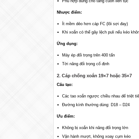
Phù hợp dùng cho tang cuốn liên tục
Nhược điểm:
Ít mềm dẻo hơn cáp FC (lõi sợi đay)
Khi xoắn có thể gây lệch puli nếu kéo khô
Ứng dụng:
Máy ép đối trọng trên 400 tấn
Tời nâng đối trọng cố định
2. Cáp chống xoắn 19×7 hoặc 35×7
Cấu tạo:
Các tao xoắn ngược chiều nhau để triệt ti
Đường kính thường dùng: D18 – D24
Ưu điểm:
Không bị xoắn khi nâng đối trọng lớn
Vận hành mượt, không xoay cụm kéo