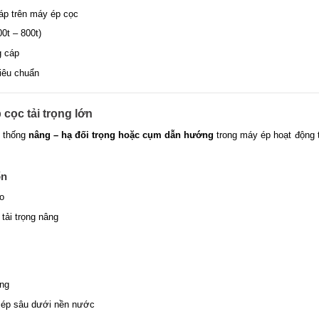
áp trên máy ép cọc
00t – 800t)
g cáp
iêu chuẩn
cọc tải trọng lớn
ệ thống
nâng – hạ đối trọng hoặc cụm dẫn hướng
trong máy ép hoạt động 
ốn
ao
 tải trọng nâng
ứng
 ép sâu dưới nền nước