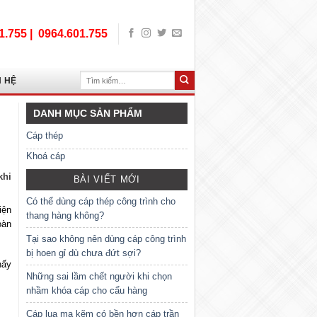
1.755 |
0964.601.755
Tìm
N HỆ
kiếm:
DANH MỤC SẢN PHẨM
Cáp thép
Khoá cáp
khi
BÀI VIẾT MỚI
Có thể dùng cáp thép công trình cho
iện
thang hàng không?
oàn
Tại sao không nên dùng cáp công trình
bị hoen gỉ dù chưa đứt sợi?
hấy
Những sai lầm chết người khi chọn
nhầm khóa cáp cho cẩu hàng
Cáp lụa mạ kẽm có bền hơn cáp trần