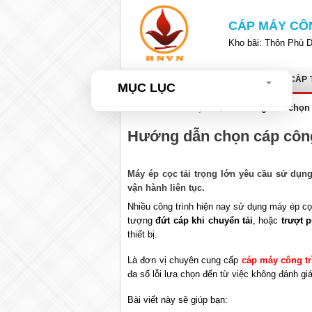
Bỏ
qua
CÁP MÁY CÔ
nội
Kho bãi: Thôn Phù 
dung
TRANG CHỦ
GIỚI THIỆU
CÁP 
MỤC LỤC
Home
»
Tư vấn kỹ thuật
»
Hướng dẫn chọn c
Hướng dẫn chọn cáp công 
Máy ép cọc tải trọng lớn yêu cầu sử dụng
vận hành liên tục.
Nhiều công trình hiện nay sử dụng máy ép cọ
tượng
đứt cáp khi chuyển tải
, hoặc
trượt p
thiết bị.
Là đơn vị chuyên cung cấp
cáp máy công tr
đa số lỗi lựa chọn đến từ việc không đánh gi
Bài viết này sẽ giúp bạn: