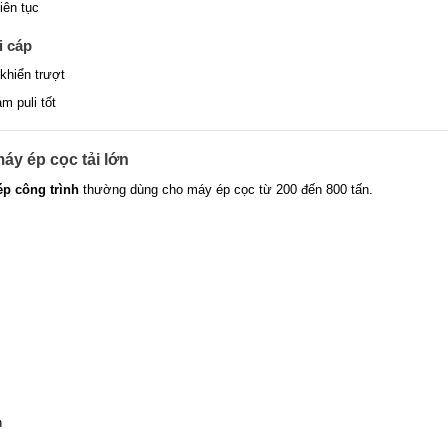
iên tục
i cáp
 khiển trượt
m puli tốt
áy ép cọc tải lớn
ép công trình
thường dùng cho máy ép cọc từ 200 đến 800 tấn.
n