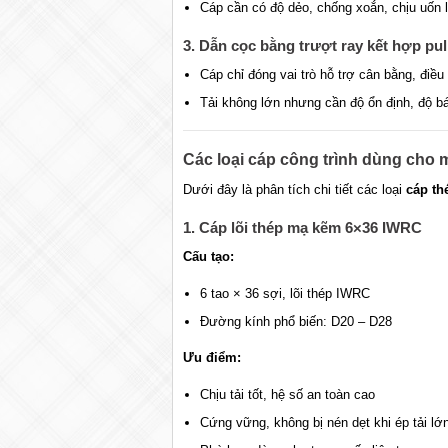
Cáp cần có độ dẻo, chống xoắn, chịu uốn l
3. Dẫn cọc bằng trượt ray kết hợp pul
Cáp chỉ đóng vai trò hỗ trợ cân bằng, điều
Tải không lớn nhưng cần độ ổn định, độ bá
Các loại cáp công trình dùng cho m
Dưới đây là phân tích chi tiết các loại
cáp th
1. Cáp lõi thép mạ kẽm 6×36 IWRC
Cấu tạo:
6 tao × 36 sợi, lõi thép IWRC
Đường kính phổ biến: D20 – D28
Ưu điểm:
Chịu tải tốt, hệ số an toàn cao
Cứng vững, không bị nén dẹt khi ép tải lớ