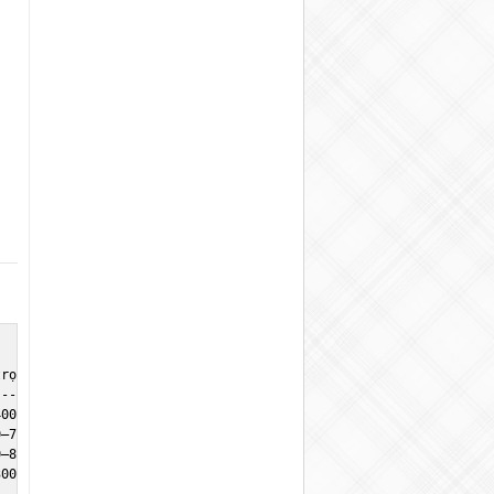
rọng phù hợp |

---------------|

00 tấn         |

–700 tấn       |

–800 tấn       |
