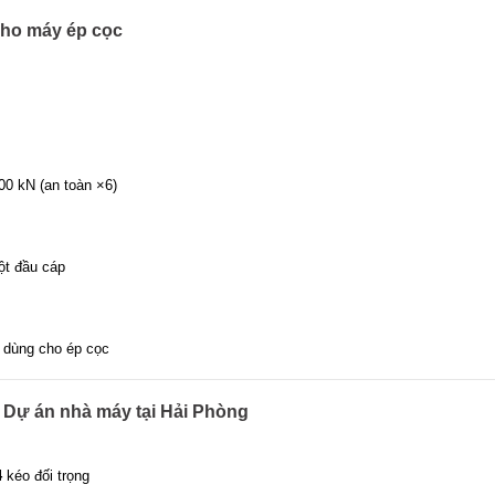
cho máy ép cọc
00 kN (an toàn ×6)
uột đầu cáp
 dùng cho ép cọc
– Dự án nhà máy tại Hải Phòng
4
kéo đối trọng