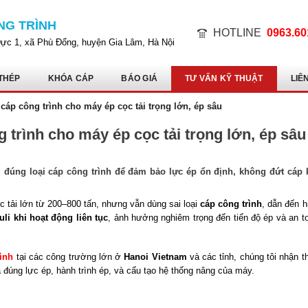
NG TRÌNH
HOTLINE
0963.60
Dực 1, xã Phù Đổng, huyện Gia Lâm, Hà Nội
THÉP
KHÓA CÁP
BÁO GIÁ
TƯ VẤN KỸ THUẬT
LIÊ
áp công trình cho máy ép cọc tải trọng lớn, ép sâu
trình cho máy ép cọc tải trọng lớn, ép sâu
 đúng loại cáp công trình để đảm bảo lực ép ổn định, không đứt cáp 
c tải lớn từ 200–800 tấn, nhưng vẫn dùng sai loại
cáp công trình
, dẫn đến h
uli khi hoạt động liên tục
, ảnh hưởng nghiêm trọng đến tiến độ ép và an t
ình
tại các công trường lớn ở
Hanoi Vietnam
và các tỉnh, chúng tôi nhận t
á đúng lực ép, hành trình ép, và cấu tạo hệ thống nâng của máy.