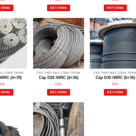
 HÀNG
ĐẶT HÀNG
ĐẶT HÀNG
ÁY CÔNG TRÌNH
CÁP THÉP MÁY CÔNG TRÌNH
CÁP THÉP MÁY CÔNG TRÌN
IWRC (4×39)
Cáp D28 IWRC (6×36)
Cáp D30 IWRC (6×36)
Giá:
Giá:
Giá:
 HÀNG
ĐẶT HÀNG
ĐẶT HÀNG