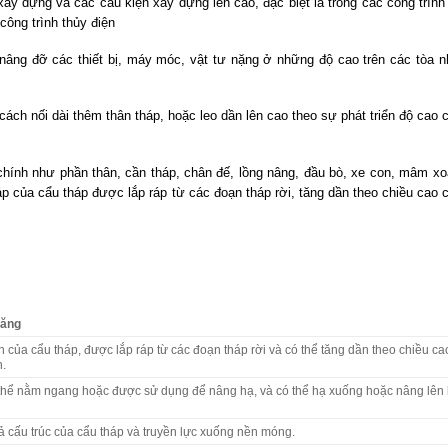
ây dựng và các cấu kiện xây dựng lên cao, đặc biệt là trong các công trình
công trình thủy điện
nâng đỡ các thiết bị, máy móc, vật tư nặng ở những độ cao trên các tòa n
cách nối dài thêm thân tháp, hoặc leo dần lên cao theo sự phát triển độ cao 
hính như phần thân, cần tháp, chân đế, lồng nâng, đầu bò, xe con, mâm xo
háp của cẩu tháp được lắp ráp từ các đoạn tháp rời, tăng dần theo chiều cao 
năng
 của cẩu tháp, được lắp ráp từ các đoạn tháp rời và có thể tăng dần theo chiều ca
h.
thể nằm ngang hoặc được sử dụng để nâng hạ, và có thể hạ xuống hoặc nâng lên 
 cấu trúc của cẩu tháp và truyền lực xuống nền móng.