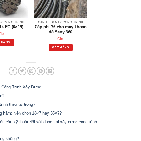
ÁY CÔNG TRÌNH
CÁP THÉP MÁY CÔNG TRÌNH
14 FC (6×19)
Cáp phi 36 cho máy khoan
đá Sany 360
Giá:
Giá:
 HÀNG
ĐẶT HÀNG
 Công Trình Xây Dựng
ắn?
ình theo tải trọng?
ng hầm: Nên chọn 18×7 hay 35×7?
u cầu kỹ thuật đối với dung sai xây dựng công trình
àng không?