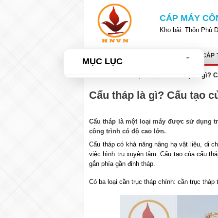
Bỏ
qua
CÁP MÁY CÔ
nội
Kho bãi: Thôn Phù 
dung
TRANG CHỦ
GIỚI THIỆU
CÁP 
MỤC LỤC
Home
»
Tư vấn kỹ thuật
»
Cẩu tháp là gì? C
Cẩu tháp là gì? Cấu tạo c
Cẩu tháp là một loại máy được sử dụng tr
công trình có độ cao lớn.
Cẩu tháp có khả năng nâng hạ vật liệu, di 
việc hình trụ xuyên tâm. Cấu tạo của cẩu t
gắn phía gần đỉnh tháp.
Có ba loại cần trục tháp chính: cần trục tháp