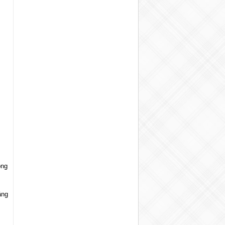
ong
âng