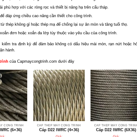
i phù hợp với các ròng rọc và thiết bị nâng hạ trên cẩu tháp.
 để đáp ứng chiều cao nâng cần thiết cho công trình.
ừ thép không gỉ hoặc thép mạ để chống lại sự ăn mòn và tăng tuổi thọ.
 xoắn đơn hoặc xoắn đa lớp tùy thuộc vào yêu cầu của công trình.
c kiểm tra định kỳ để đảm bảo không có dấu hiệu mài mòn, rạn nứt hoặc h
vận hành.
trình
của Capmaycongtrinh.com dưới đây
ÁY CÔNG TRÌNH
CÁP THÉP MÁY CÔNG TRÌNH
CÁP THÉP MÁY CÔNG TRÌN
IWRC (6×36)
Cáp D22 IWRC (4×36)
Cáp D22 IWRC (6X36)
Giá:
Giá:
Giá: