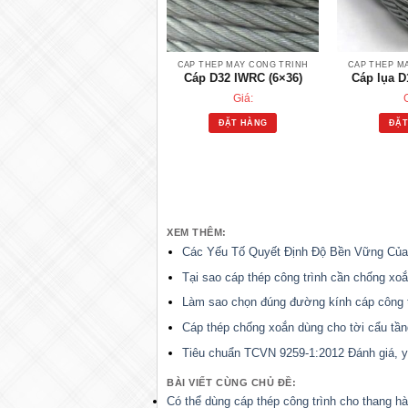
CÁP THÉP MÁY CÔNG TRÌNH
CÁP THÉP M
Cáp D32 IWRC (6×36)
Cáp lụa D
Giá:
ĐẶT HÀNG
ĐẶT
XEM THÊM:
Các Yếu Tố Quyết Định Độ Bền Vững Của
Tại sao cáp thép công trình cần chống xo
Làm sao chọn đúng đường kính cáp công tr
Cáp thép chống xoắn dùng cho tời cẩu tầ
Tiêu chuẩn TCVN 9259-1:2012 Đánh giá, yê
BÀI VIẾT CÙNG CHỦ ĐỀ:
Có thể dùng cáp thép công trình cho thang h