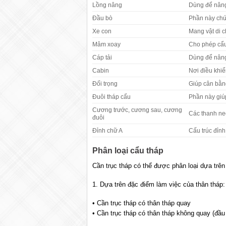
Lồng nâng
Dùng để nâng 
Đầu bò
Phần này chứ
Xe con
Mang vật di c
Mâm xoay
Cho phép cẩu 
Cáp tải
Dùng để nâng 
Cabin
Nơi điều khiể
Đối trọng
Giúp cân bằng
Đuôi tháp cẩu
Phần này giúp
Cương trước, cương sau, cương
Các thanh neo
đuôi
Đỉnh chữ A
Cấu trúc đỉnh
Phân loại cẩu tháp
Cần trục tháp có thể được phân loại dựa trên 
1. Dựa trên đặc điểm làm việc của thân tháp:
• Cần trục tháp có thân tháp quay
• Cần trục tháp có thân tháp không quay (đầu