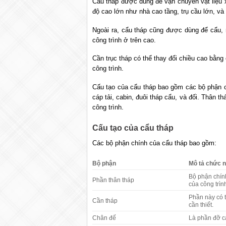
Cẩu tháp được dùng để vận chuyển vật liệu x
độ cao lớn như nhà cao tầng, trụ cầu lớn, và 
Ngoài ra, cẩu tháp cũng được dùng để cẩu, 
công trình ở trên cao.
Cần trục tháp có thể thay đổi chiều cao bằng 
công trình.
Cấu tạo của cẩu tháp bao gồm các bộ phận c
cáp tải, cabin, đuôi tháp cẩu, và đối. Thân t
công trình.
Cấu tạo của cẩu tháp
Các bộ phận chính của cẩu tháp bao gồm:
Bộ phận
Mô tả chức 
Bộ phận chính
Phần thân tháp
của công trìn
Phần này có 
Cần tháp
cần thiết.
Chân đế
Là phần đỡ cả