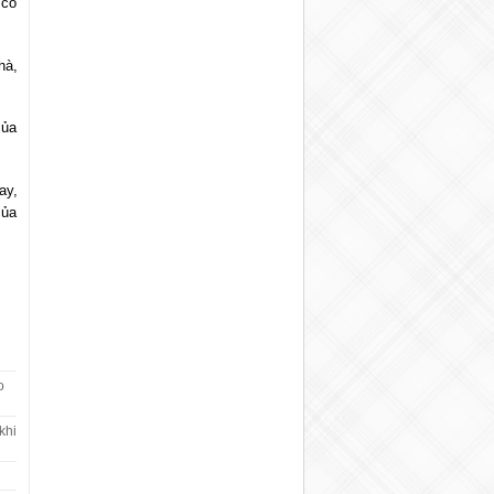
 có
hà,
của
ay,
của
o
khi