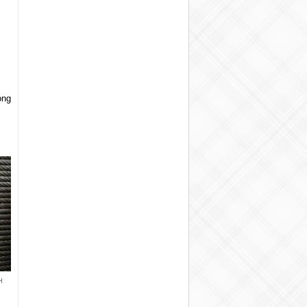
ỏng
H