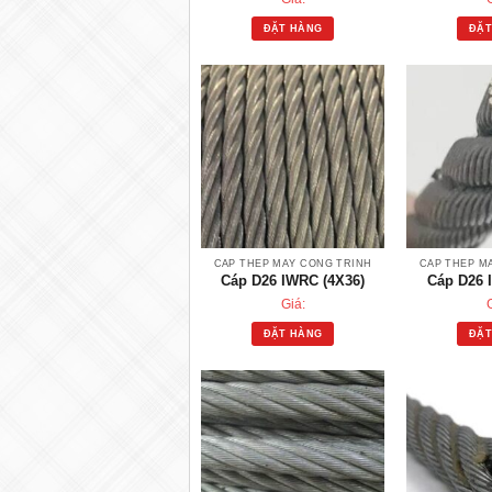
ĐẶT HÀNG
ĐẶT
CÁP THÉP MÁY CÔNG TRÌNH
CÁP THÉP M
Cáp D26 IWRC (4X36)
Cáp D26 
Giá:
ĐẶT HÀNG
ĐẶT