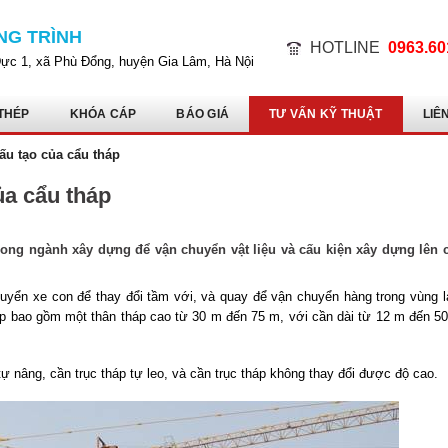
NG TRÌNH
HOTLINE
0963.60
Dực 1, xã Phù Đổng, huyện Gia Lâm, Hà Nội
THÉP
KHÓA CÁP
BÁO GIÁ
TƯ VẤN KỸ THUẬT
LIÊ
ấu tạo của cẩu tháp
ủa cẩu tháp
ong ngành xây dựng để vận chuyển vật liệu và cấu kiện xây dựng lên 
chuyển xe con để thay đổi tầm với, và quay để vận chuyển hàng trong vùng 
háp bao gồm một thân tháp cao từ 30 m đến 75 m, với cần dài từ 12 m đến 5
 tự nâng, cần trục tháp tự leo, và cần trục tháp không thay đổi được độ cao.