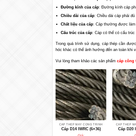
Đường kính của cáp
: Đường kính cáp phả
Chiều dài của cáp
: Chiều dài cáp phải đủ
Chất liệu của cáp
: Cáp thường được làm t
Cấu trúc của cáp
: Cáp có thể có cấu trúc
Trong quá trình sử dụng, cáp thép cần đượ
hóc khác có thể ảnh hưởng đến an toàn khi 
Vui lòng tham khảo các sản phẩm
cáp công 
CÁP THÉP MÁY CÔNG TRÌNH
CÁP THÉP M
Cáp D14 IWRC (6×36)
Cáp D20 
Giá: