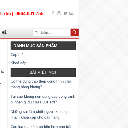
1.755 |
0964.601.755
Tìm
N HỆ
kiếm:
DANH MỤC SẢN PHẨM
Cáp thép
Khoá cáp
các
BÀI VIẾT MỚI
Có thể dùng cáp thép công trình cho
làm
thang hàng không?
0 m
Tại sao không nên dùng cáp công trình
bị hoen gỉ dù chưa đứt sợi?
Những sai lầm chết người khi chọn
nhầm khóa cáp cho cẩu hàng
Cáp lụa mạ kẽm có bền hơn cáp trần