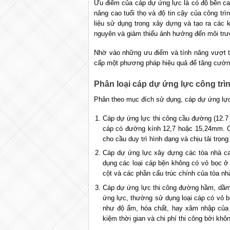
Ưu điểm của cáp dự ứng lực là có độ bền cao
nâng cao tuổi thọ và độ tin cậy của công tr
liệu sử dụng trong xây dựng và tạo ra các ki
nguyên và giảm thiểu ảnh hưởng đến môi trư
Nhờ vào những ưu điểm và tính năng vượt t
cấp một phương pháp hiệu quả để tăng cường 
Phân loại cáp dự ứng lực công trì
Phân theo mục đích sử dụng, cáp dự ứng lực 
Cáp dự ứng lực thi công cầu đường (12.7
cáp có đường kính 12,7 hoặc 15,24mm. Cá
cho cầu duy trì hình dạng và chịu tải trọn
Cáp dự ứng lực xây dựng các tòa nhà ca
dụng các loại cáp bện không có vỏ bọc ở 
cột và các phần cấu trúc chính của tòa nhà
Cáp dự ứng lực thi công đường hầm, dầm
ứng lực, thường sử dụng loại cáp có vỏ b
như độ ẩm, hóa chất, hay xâm nhập của c
kiệm thời gian và chi phí thi công bởi khô