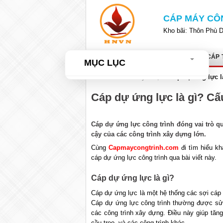
Bỏ
qua
CÁP MÁY CÔ
nội
Kho bãi: Thôn Phù 
dung
TRANG CHỦ
GIỚI THIỆU
CÁP 
MỤC LỤC
Home
»
Tư vấn kỹ thuật
»
Cáp dự ứng lực l
Cáp dự ứng lực là gì? Cấu
Cáp dự ứng lực công trình đóng vai trò qu
cậy của các công trình xây dựng lớn.
Cùng
Capmaycongtrinh.com
đi tìm hiểu kh
cáp dự ứng lực công trình qua bài viết này.
Cáp dự ứng lực là gì?
Cáp dự ứng lực là một hệ thống các sợi cáp t
Cáp dự ứng lực công trình thường được sử d
các công trình xây dựng. Điều này giúp tăn
cầu treo, và các công trình khác.