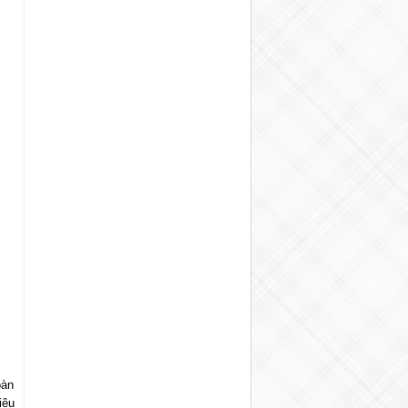
oàn
iệu