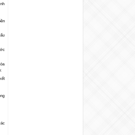
ình
bền
cấu
ước
tòa
y.
kết
ông
các