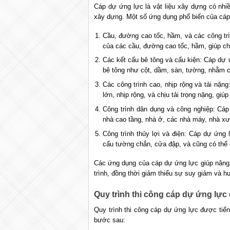
Cáp dự ứng lực là vật liệu xây dựng có nhiề
xây dựng. Một số ứng dụng phổ biến của cáp
Cầu, đường cao tốc, hầm, và các công tr
của các cầu, đường cao tốc, hầm, giúp chịu
Các kết cấu bê tông và cấu kiện: Cáp dự 
bê tông như cột, dầm, sàn, tường, nhằm c
Các công trình cao, nhịp rộng và tải nặ
lớn, nhịp rộng, và chịu tải trọng nặng, giú
Công trình dân dụng và công nghiệp: Cá
nhà cao tầng, nhà ở, các nhà máy, nhà xưở
Công trình thủy lợi và điện: Cáp dự ứng 
cấu tường chắn, cửa đập, và cũng có thể
Các ứng dụng của cáp dự ứng lực giúp nâng c
trình, đồng thời giảm thiểu sự suy giảm và h
Quy trình thi công cáp dự ứng lực 
Quy trình thi công cáp dự ứng lực được tiến
bước sau: