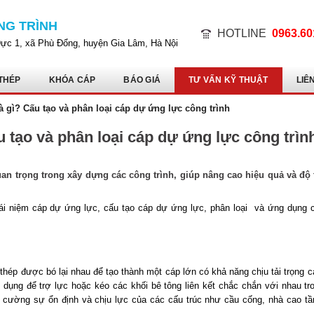
NG TRÌNH
HOTLINE
0963.60
Dực 1, xã Phù Đổng, huyện Gia Lâm, Hà Nội
THÉP
KHÓA CÁP
BÁO GIÁ
TƯ VẤN KỸ THUẬT
LIÊ
à gì? Cấu tạo và phân loại cáp dự ứng lực công trình
 tạo và phân loại cáp dự ứng lực công trìn
an trọng trong xây dựng các công trình, giúp nâng cao hiệu quả và độ 
ái niệm cáp dự ứng lực, cấu tạo cáp dự ứng lực, phân loại và ứng dụng 
hép được bó lại nhau để tạo thành một cáp lớn có khả năng chịu tải trọng c
ụng để trợ lực hoặc kéo các khối bê tông liên kết chắc chắn với nhau tr
g cường sự ổn định và chịu lực của các cấu trúc như cầu cống, nhà cao tầ