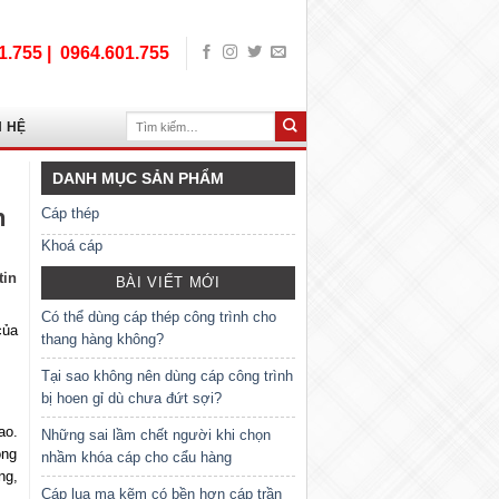
1.755 |
0964.601.755
Tìm
N HỆ
kiếm:
DANH MỤC SẢN PHẨM
h
Cáp thép
Khoá cáp
tin
BÀI VIẾT MỚI
Có thể dùng cáp thép công trình cho
của
thang hàng không?
Tại sao không nên dùng cáp công trình
bị hoen gỉ dù chưa đứt sợi?
ao.
Những sai lầm chết người khi chọn
ong
nhầm khóa cáp cho cẩu hàng
ng,
Cáp lụa mạ kẽm có bền hơn cáp trần