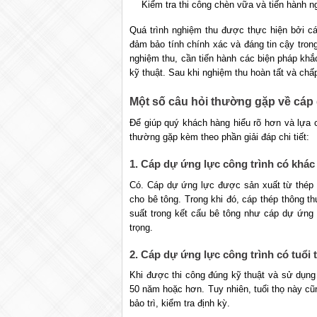
Kiểm tra thi công chèn vữa và tiến hành n
Quá trình nghiệm thu được thực hiện bởi cá
đảm bảo tính chính xác và đáng tin cậy trong
nghiệm thu, cần tiến hành các biện pháp kh
kỹ thuật. Sau khi nghiệm thu hoàn tất và ch
Một số câu hỏi thường gặp về cáp 
Để giúp quý khách hàng hiểu rõ hơn và lựa 
thường gặp kèm theo phần giải đáp chi tiết:
1. Cáp dự ứng lực công trình có khác
Có. Cáp dự ứng lực được sản xuất từ thép c
cho bê tông. Trong khi đó, cáp thép thông 
suất trong kết cấu bê tông như cáp dự ứng 
trọng.
2. Cáp dự ứng lực công trình có tuổi 
Khi được thi công đúng kỹ thuật và sử dụng v
50 năm hoặc hơn. Tuy nhiên, tuổi thọ này c
bảo trì, kiểm tra định kỳ.