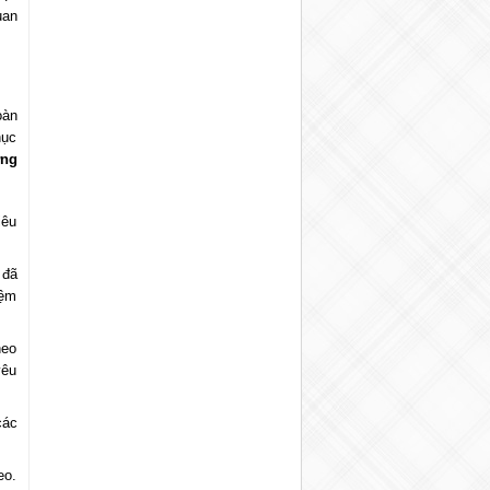
uan
oàn
hục
ứng
iêu
 đã
iệm
neo
yêu
các
eo.