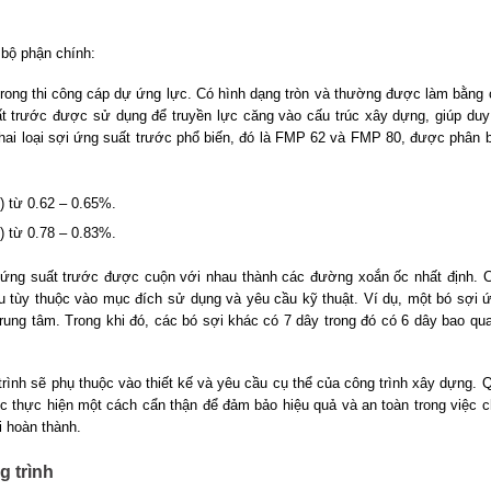
bộ phận chính:
 trong thi công cáp dự ứng lực. Có hình dạng tròn và thường được làm bằng 
t trước được sử dụng để truyền lực căng vào cấu trúc xây dựng, giúp duy 
 hai loại sợi ứng suất trước phổ biến, đó là FMP 62 và FMP 80, được phân b
 từ 0.62 – 0.65%.
 từ 0.78 – 0.83%.
 ứng suất trước được cuộn với nhau thành các đường xoắn ốc nhất định. 
u tùy thuộc vào mục đích sử dụng và yêu cầu kỹ thuật. Ví dụ, một bó sợi 
ung tâm. Trong khi đó, các bó sợi khác có 7 dây trong đó có 6 dây bao qu
rình sẽ phụ thuộc vào thiết kế và yêu cầu cụ thể của công trình xây dựng. 
ợc thực hiện một cách cẩn thận để đảm bảo hiệu quả và an toàn trong việc c
i hoàn thành.
 trình