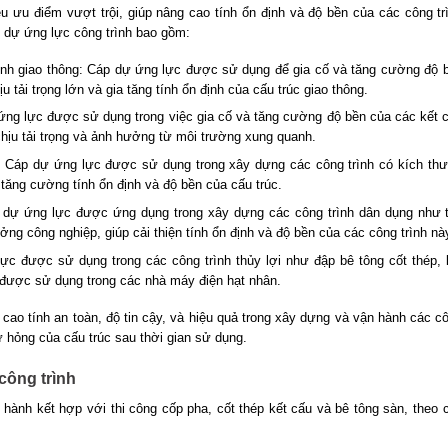
u ưu điểm vượt trội, giúp nâng cao tính ổn định và độ bền của các công tr
 dự ứng lực công trình bao gồm:
ình giao thông: Cáp dự ứng lực được sử dụng để gia cố và tăng cường độ 
 tải trọng lớn và gia tăng tính ổn định của cấu trúc giao thông.
ứng lực được sử dụng trong việc gia cố và tăng cường độ bền của các kết 
hịu tải trọng và ảnh hưởng từ môi trường xung quanh.
ng: Cáp dự ứng lực được sử dụng trong xây dựng các công trình có kích th
p tăng cường tính ổn định và độ bền của cấu trúc.
p dự ứng lực được ứng dụng trong xây dựng các công trình dân dụng như 
ng công nghiệp, giúp cải thiện tính ổn định và độ bền của các công trình nà
lực được sử dụng trong các công trình thủy lợi như đập bê tông cốt thép, 
 được sử dụng trong các nhà máy điện hạt nhân.
ao tính an toàn, độ tin cậy, và hiệu quả trong xây dựng và vận hành các c
ư hỏng của cấu trúc sau thời gian sử dụng.
công trình
 hành kết hợp với thi công cốp pha, cốt thép kết cấu và bê tông sàn, theo 