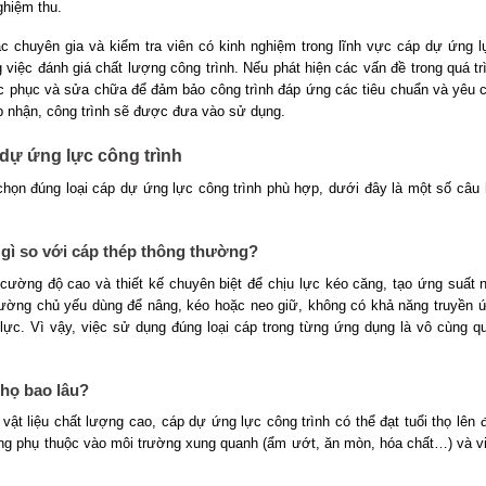
ghiệm thu.
c chuyên gia và kiểm tra viên có kinh nghiệm trong lĩnh vực cáp dự ứng l
 việc đánh giá chất lượng công trình. Nếu phát hiện các vấn đề trong quá tr
ắc phục và sửa chữa để đảm bảo công trình đáp ứng các tiêu chuẩn và yêu 
ấp nhận, công trình sẽ được đưa vào sử dụng.
dự ứng lực công trình
chọn đúng loại cáp dự ứng lực công trình phù hợp, dưới đây là một số câu 
 gì so với cáp thép thông thường?
ường độ cao và thiết kế chuyên biệt để chịu lực kéo căng, tạo ứng suất 
thường chủ yếu dùng để nâng, kéo hoặc neo giữ, không có khả năng truyền 
lực. Vì vậy, việc sử dụng đúng loại cáp trong từng ứng dụng là vô cùng q
thọ bao lâu?
ật liệu chất lượng cao, cáp dự ứng lực công trình có thể đạt tuổi thọ lên 
ũng phụ thuộc vào môi trường xung quanh (ẩm ướt, ăn mòn, hóa chất…) và v