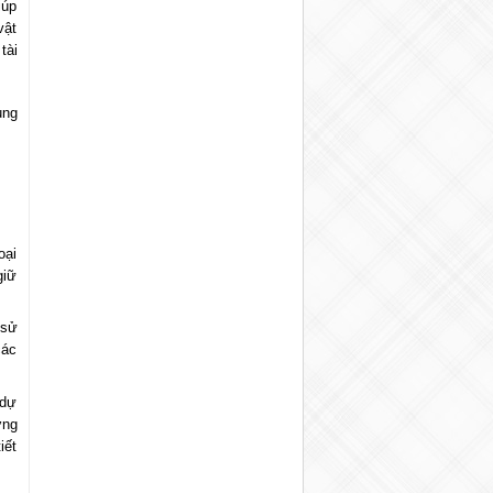
iúp
vật
tài
ung
oại
giữ
 sử
các
 dự
ờng
iết