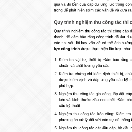
quả và độ bền của cáp dự ứng lực trong công 
trọng để phát hiện sớm các vấn đề và đưa ra g
Quy trình nghiệm thu công tác thi
Quy trình nghiệm thu công tác thi công cáp d
thành, để đảm bảo rằng công trình đã đạt đư
các sai sót, lỗi hay vấn đề có thể ảnh hưởn
lực công trình
được thực hiện lần lượt như 
Kiểm tra vật tư, thiết bị: Đảm bảo rằng 
chuẩn và chất lượng yêu cầu.
Kiểm tra chứng chỉ kiểm định thiết bị, ch
được kiểm định và đáp ứng yêu cầu kỹ th
phù hợp.
Nghiệm thu công tác gia công, lắp đặt cáp: 
kéo và kích thước đầu neo chết. Đảm bảo 
cầu kỹ thuật.
Nghiệm thu công tác kéo căng: Kiểm tra 
phương án xử lý đối với các sự cố thông 
Nghiệm thu công tác cắt đầu cáp, bịt đầu 