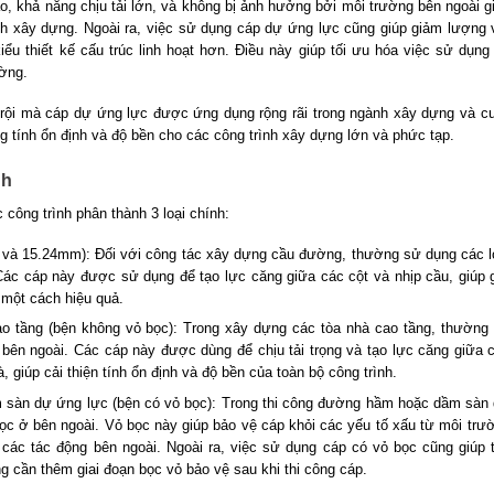
, khả năng chịu tải lớn, và không bị ảnh hưởng bởi môi trường bên ngoài g
ình xây dựng. Ngoài ra, việc sử dụng cáp dự ứng lực cũng giúp giảm lượng 
ểu thiết kế cấu trúc linh hoạt hơn. Điều này giúp tối ưu hóa việc sử dụng 
ờng.
rội mà cáp dự ứng lực được ứng dụng rộng rãi trong ngành xây dựng và c
tính ổn định và độ bền cho các công trình xây dựng lớn và phức tạp.
nh
công trình phân thành 3 loại chính:
 và 15.24mm): Đối với công tác xây dựng cầu đường, thường sử dụng các l
c cáp này được sử dụng để tạo lực căng giữa các cột và nhịp cầu, giúp 
g một cách hiệu quả.
o tầng (bện không vỏ bọc): Trong xây dựng các tòa nhà cao tầng, thường
bên ngoài. Các cáp này được dùng để chịu tải trọng và tạo lực căng giữa 
, giúp cải thiện tính ổn định và độ bền của toàn bộ công trình.
 sàn dự ứng lực (bện có vỏ bọc): Trong thi công đường hầm hoặc dầm sàn
ọc ở bên ngoài. Vỏ bọc này giúp bảo vệ cáp khỏi các yếu tố xấu từ môi trư
ác tác động bên ngoài. Ngoài ra, việc sử dụng cáp có vỏ bọc cũng giúp t
ng cần thêm giai đoạn bọc vỏ bảo vệ sau khi thi công cáp.