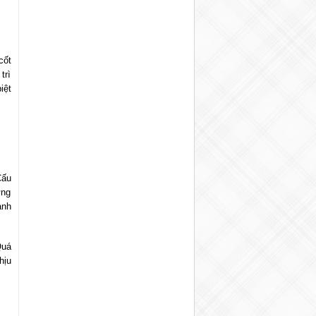
cốt
trì
iệt
Cấu
ứng
anh
Quá
hịu