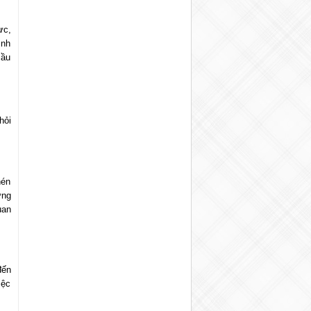
ực,
ình
cầu
hỏi
nén
ứng
uan
đến
iệc