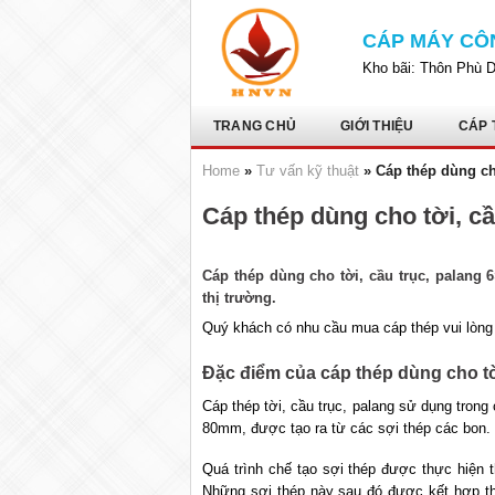
Bỏ
qua
CÁP MÁY CÔ
nội
Kho bãi: Thôn Phù 
dung
TRANG CHỦ
GIỚI THIỆU
CÁP 
Home
»
Tư vấn kỹ thuật
»
Cáp thép dùng cho
Cáp thép dùng cho tời, cầ
Cáp thép dùng cho tời, cầu trục, palang 6
thị trường.
Quý khách có nhu cầu mua cáp thép vui lòng 
Đặc điểm của cáp thép dùng cho tời
Cáp thép tời, cầu trục, palang sử dụng trong
80mm, được tạo ra từ các sợi thép các bon.
Quá trình chế tạo sợi thép được thực hiện
Những sợi thép này sau đó được kết hợp thà