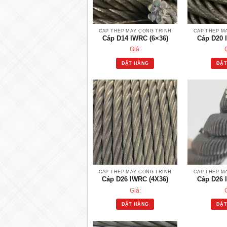
CÁP THÉP MÁY CÔNG TRÌNH
CÁP THÉP M
Cáp D14 IWRC (6×36)
Cáp D20 
Giá:
ĐẶT HÀNG
ĐẶT
CÁP THÉP MÁY CÔNG TRÌNH
CÁP THÉP M
Cáp D26 IWRC (4X36)
Cáp D26 
Giá:
ĐẶT HÀNG
ĐẶT