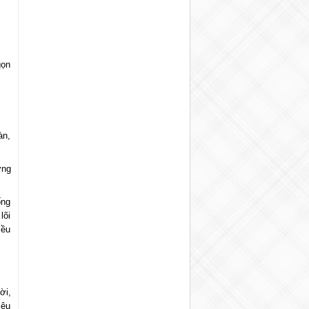
gọn
àn,
ờng
ống
lõi
iều
ời,
iệu