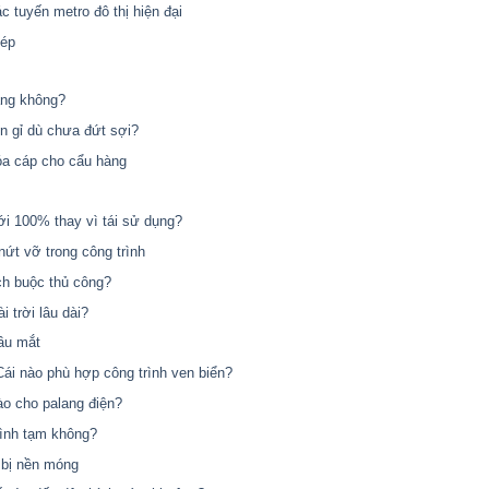
ác tuyến metro đô thị hiện đại
hép
àng không?
en gỉ dù chưa đứt sợi?
óa cáp cho cẩu hàng
ới 100% thay vì tái sử dụng?
nứt vỡ trong công trình
ch buộc thủ công?
 trời lâu dài?
ầu mắt
ái nào phù hợp công trình ven biển?
ào cho palang điện?
rình tạm không?
 bị nền móng