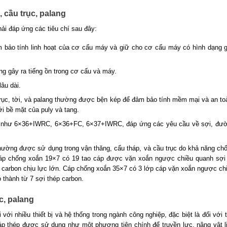
 cầu trục, palang
hải đáp ứng các tiêu chí sau đây:
 bảo tính linh hoạt của cơ cấu máy và giữ cho cơ cấu máy có hình dạng 
g gây ra tiếng ồn trong cơ cấu và máy.
âu dài.
rục, tời, và palang thường được bện kép để đảm bảo tính mềm mại và an to
i bề mặt của puly và tang.
ất như 6×36+IWRC, 6×36+FC, 6×37+IWRC, đáp ứng các yêu cầu về sợi, đư
ường được sử dụng trong vận thăng, cẩu tháp, và cầu trục do khả năng ch
áp chống xoắn 19×7 có 19 tao cáp được vặn xoắn ngược chiều quanh sợi 
p carbon chịu lực lớn. Cáp chống xoắn 35×7 có 3 lớp cáp vặn xoắn ngược ch
 thành từ 7 sợi thép carbon.
ục, palang
với nhiều thiết bị và hệ thống trong ngành công nghiệp, đặc biệt là đối với t
 cáp thép được sử dụng như một phương tiện chính để truyền lực, nâng vật l