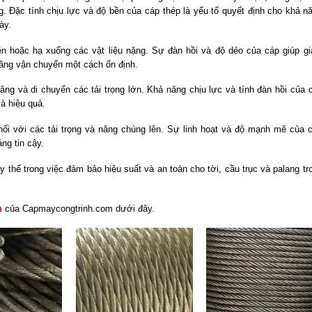
g. Đặc tính chịu lực và độ bền của cáp thép là yếu tố quyết định cho khả n
ày.
ên hoặc hạ xuống các vật liệu nặng. Sự đàn hồi và độ dẻo của cáp giúp g
nâng vận chuyển một cách ổn định.
ng và di chuyển các tải trọng lớn. Khả năng chịu lực và tính đàn hồi của 
à hiệu quả.
ối với các tải trọng và nâng chúng lên. Sự linh hoạt và độ mạnh mẽ của 
ng tin cậy.
ay thế trong việc đảm bảo hiệu suất và an toàn cho tời, cầu trục và palang tr
h
của Capmaycongtrinh.com dưới đây.