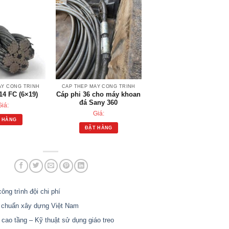
ÁY CÔNG TRÌNH
CÁP THÉP MÁY CÔNG TRÌNH
14 FC (6×19)
Cáp phi 36 cho máy khoan
đá Sany 360
Giá:
Giá:
 HÀNG
ĐẶT HÀNG
ng trình đội chi phí
 chuẩn xây dựng Việt Nam
ao tầng – Kỹ thuật sử dụng giáo treo