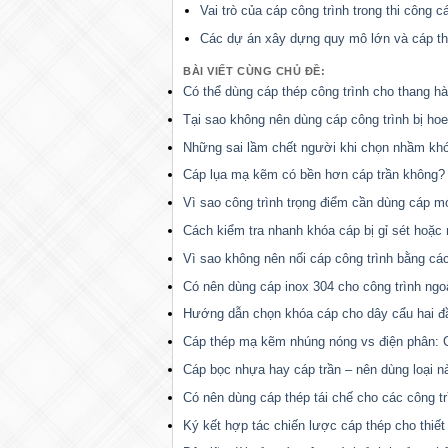
Vai trò của cáp công trình trong thi công c
Các dự án xây dựng quy mô lớn và cáp t
BÀI VIẾT CÙNG CHỦ ĐỀ:
Có thể dùng cáp thép công trình cho thang h
Tại sao không nên dùng cáp công trình bị ho
Những sai lầm chết người khi chọn nhầm kh
Cáp lụa mạ kẽm có bền hơn cáp trần không?
Vì sao công trình trọng điểm cần dùng cáp m
Cách kiểm tra nhanh khóa cáp bị gỉ sét hoặc 
Vì sao không nên nối cáp công trình bằng cá
Có nên dùng cáp inox 304 cho công trình ngoài
Hướng dẫn chọn khóa cáp cho dây cẩu hai đ
Cáp thép mạ kẽm nhúng nóng vs điện phân: C
Cáp bọc nhựa hay cáp trần – nên dùng loại n
Có nên dùng cáp thép tái chế cho các công t
Ký kết hợp tác chiến lược cáp thép cho thiết