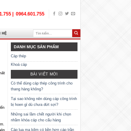
1.755 |
0964.601.755
Tìm
N HỆ
kiếm:
DANH MỤC SẢN PHẨM
Cáp thép
Khoá cáp
hất
BÀI VIẾT MỚI
Có thể dùng cáp thép công trình cho
thang hàng không?
Tại sao không nên dùng cáp công trình
bị hoen gỉ dù chưa đứt sợi?
đến
Những sai lầm chết người khi chọn
nhầm khóa cáp cho cẩu hàng
mm.
Cáp lụa mạ kẽm có bền hơn cáp trần
hép