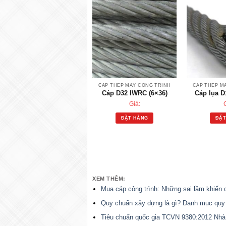
CÁP THÉP MÁY CÔNG TRÌNH
CÁP THÉP M
Cáp D32 IWRC (6×36)
Cáp lụa D
Giá:
ĐẶT HÀNG
ĐẶT
XEM THÊM:
Mua cáp công trình: Những sai lầm khiến cô
Quy chuẩn xây dựng là gì? Danh mục quy
Tiêu chuẩn quốc gia TCVN 9380:2012 Nhà c