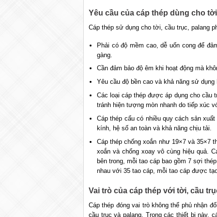
Yêu cầu của cáp thép dùng cho tời,
Cáp thép sử dụng cho tời, cầu trục, palang p
Phải có độ mềm cao, dễ uốn cong để đảm
gàng.
Cần đảm bảo độ êm khi hoạt động mà khôn
Yêu cầu độ bền cao và khả năng sử dụng l
Các loại cáp thép được áp dụng cho cầu t
tránh hiện tượng mòn nhanh do tiếp xúc vớ
Cáp thép cẩu có nhiều quy cách sản xu
kính, hệ số an toàn và khả năng chịu tải.
Cáp thép chống xoắn như 19×7 và 35×7 th
xoắn và chống xoay vô cùng hiệu quả. C
bên trong, mỗi tao cáp bao gồm 7 sợi thé
nhau với 35 tao cáp, mỗi tao cáp được tạo
Vai trò của cáp thép với tời, cầu tr
Cáp thép đóng vai trò không thể phủ nhận đối 
cầu trục và palang. Trong các thiết bị này,