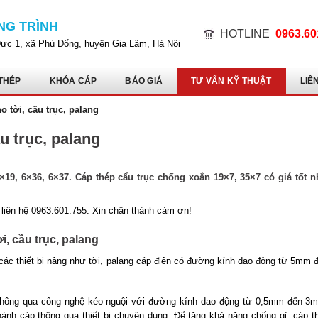
NG TRÌNH
HOTLINE
0963.60
Dực 1, xã Phù Đổng, huyện Gia Lâm, Hà Nội
THÉP
KHÓA CÁP
BÁO GIÁ
TƯ VẤN KỸ THUẬT
LIÊ
 tời, cầu trục, palang
u trục, palang
×19, 6×36, 6×37. Cáp thép cẩu trục chống xoắn 19×7, 35×7 có giá tốt n
liên hệ 0963.601.755. Xin chân thành cảm ơn!
, cầu trục, palang
 các thiết bị nâng như tời, palang cáp điện có đường kính dao động từ 5mm 
 thông qua công nghệ kéo nguội với đường kính dao động từ 0,5mm đến 3
nh cáp thông qua thiết bị chuyên dụng. Để tăng khả năng chống gỉ, cáp t