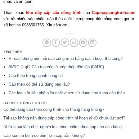
chắc và an toàn.
Tham khảo
kho dây cáp cẩu công trình
của
Capmaycongtrinh.com
với rất nhiều sản phẩm cáp thép chất lượng hàng đầu bằng cách gọi tới
số hotline 0988601755. Xin cảm ơn!
XEM THÊM:
Vì sao không nên nối cáp công trình bằng cách buộc thủ công?
IWRC là gì? Cấu tạo của lõi cáp thép độc lập (IWRC)
Cáp thép trong ngành hàng hải
Cáp thép có thể sử dụng bao lâu?
Các loại vật liệu phổ biến nhất được sử dụng cho khóa cáp thép
BÀI VIẾT CÙNG CHỦ ĐỀ:
Có thể dùng cáp thép công trình cho thang hàng không?
Tại sao không nên dùng cáp công trình bị hoen gỉ dù chưa đứt sợi?
Những sai lầm chết người khi chọn nhầm khóa cáp cho cẩu hàng
Cáp lụa mạ kẽm có bền hơn cáp trần không?