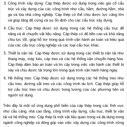
Công trình xây dựng: Cáp thép được sử dụng trong việc gia cố cấu
trúc và xây dựng của các công trình như cầu, hầm, đường hầm, nhà
ga và tòa nhà công nghiệp. Cáp thép có thể chịu được lực căng lớn
và giúp tăng độ cứng và sự ổn định cho các cấu trúc xây dựng.
Cẩu trục: Cáp thép được sử dụng trong các hệ thống cẩu trục để
nâng và di chuyển vật liệu nặng. Cáp thép có độ bền cao và khả năng
chịu lực tốt, giúp hỗ trợ trong quá trình vận hành an toàn và hiệu quả
của các cẩu trục công nghiệp và các loại cẩu trục khác.
Thiết bị vận tải: Cáp thép được sử dụng trong các thiết bị vận tải như
thang máy, máy kéo, cáp treo và các hệ thống vận chuyển hàng hóa.
Cáp thép đảm bảo an toàn và tin cậy trong việc vận hành các thiết bị
này và chịu được tải trọng lớn trong quá trình vận hành hàng ngày.
Hệ thống treo: Cáp thép được sử dụng trong các hệ thống treo như
cầu treo, đường sắt treo và các công trình du lịch. Cáp thép giúp hỗ
trợ cấu trúc treo và chịu được trọng lượng của các phương tiện và
người sử dụng.
Trên đây là một số ứng dụng phổ biến của cáp thép trong các lĩnh vực
như cầu cảng, nhà cao tầng, công trình xây dựng, cẩu trục, thiết bị vận
tải và hệ thống treo. Cáp thép là một vật liệu quan trọng và đa dụng trong
ngành công nghiệp và đóng góp vào việc xây dựng các công trình vững