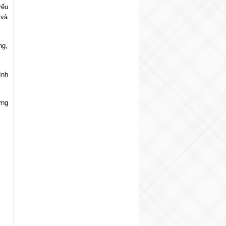
yếu
 và
ng,
ình
ởng