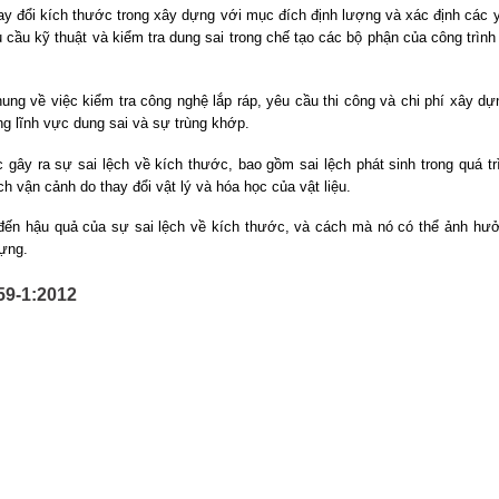
y đổi kích thước trong xây dựng với mục đích định lượng và xác định các 
 cầu kỹ thuật và kiểm tra dung sai trong chế tạo các bộ phận của công trình
ng về việc kiểm tra công nghệ lắp ráp, yêu cầu thi công và chi phí xây dự
ng lĩnh vực dung sai và sự trùng khớp.
gây ra sự sai lệch về kích thước, bao gồm sai lệch phát sinh trong quá tr
ệch vận cảnh do thay đổi vật lý và hóa học của vật liệu.
ến hậu quả của sự sai lệch về kích thước, và cách mà nó có thể ảnh hư
dựng.
59-1:2012