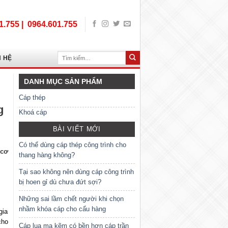
1.755 |
0964.601.755
Tìm
N HỆ
kiếm:
DANH MỤC SẢN PHẨM
Cáp thép
g
Khoá cáp
BÀI VIẾT MỚI
Có thể dùng cáp thép công trình cho
 cơ
thang hàng không?
Tại sao không nên dùng cáp công trình
bị hoen gỉ dù chưa đứt sợi?
Những sai lầm chết người khi chọn
nhầm khóa cáp cho cẩu hàng
gia
cho
Cáp lụa mạ kẽm có bền hơn cáp trần