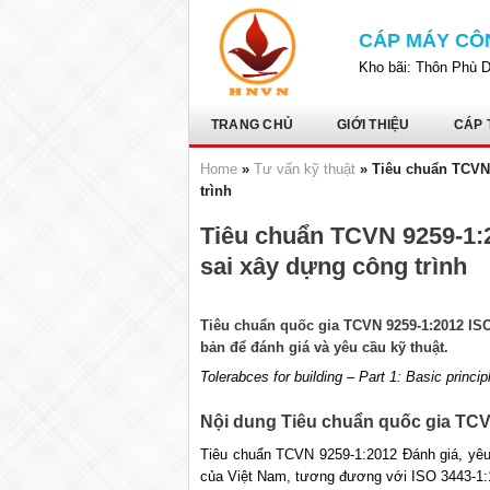
Bỏ
qua
CÁP MÁY CÔ
nội
Kho bãi: Thôn Phù 
dung
TRANG CHỦ
GIỚI THIỆU
CÁP 
Home
»
Tư vấn kỹ thuật
»
Tiêu chuẩn TCVN 
trình
Tiêu chuẩn TCVN 9259-1:2
sai xây dựng công trình
Tiêu chuẩn quốc gia TCVN 9259-1:2012 ISO
bản để đánh giá và yêu cầu kỹ thuật.
Tolerabces for building
–
Part 1: Basic princip
Nội dung Tiêu chuẩn quốc gia TC
Tiêu chuẩn TCVN 9259-1:2012 Đánh giá, yêu 
của Việt Nam, tương đương với ISO 3443-1:1