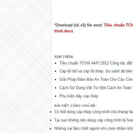
*Download (tải về) file word:
Tiêu chuẩn TCV
trình.docx
XEM THÊM:
Tiêu chuẩn TCVN 4447:2012 Công tác đất 
Cáp lõi bố và cáp lõi thép: So sánh độ bề
Giải Pháp Đảm Bảo An Toàn Cho Các Côn
Cách Sử Dụng Vật Tư Một Cách An Toàn 
Phụ kiện dây cáp thép
BÀI VIẾT CÙNG CHỦ ĐỀ:
Có thể dùng cáp thép công trình cho thang h
Tại sao không nên dùng cáp công trình bị ho
Những sai lầm chết người khi chọn nhầm kh