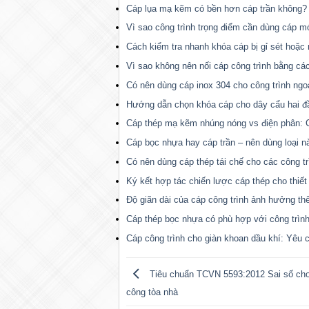
Cáp lụa mạ kẽm có bền hơn cáp trần không?
Vì sao công trình trọng điểm cần dùng cáp m
Cách kiểm tra nhanh khóa cáp bị gỉ sét hoặc 
Vì sao không nên nối cáp công trình bằng cá
Có nên dùng cáp inox 304 cho công trình ngoài
Hướng dẫn chọn khóa cáp cho dây cẩu hai đ
Cáp thép mạ kẽm nhúng nóng vs điện phân: C
Cáp bọc nhựa hay cáp trần – nên dùng loại n
Có nên dùng cáp thép tái chế cho các công t
Ký kết hợp tác chiến lược cáp thép cho thiết
Độ giãn dài của cáp công trình ảnh hưởng th
Cáp thép bọc nhựa có phù hợp với công trìn
Cáp công trình cho giàn khoan dầu khí: Yêu c
Tiêu chuẩn TCVN 5593:2012 Sai số cho 
công tòa nhà