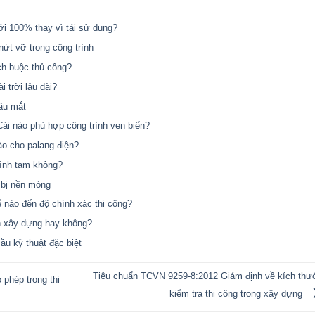
ới 100% thay vì tái sử dụng?
nứt vỡ trong công trình
ch buộc thủ công?
 trời lâu dài?
ầu mắt
ái nào phù hợp công trình ven biển?
ào cho palang điện?
rình tạm không?
 bị nền móng
ế nào đến độ chính xác thi công?
h xây dựng hay không?
ầu kỹ thuật đặc biệt
Tiêu chuẩn TCVN 9259-8:2012 Giám định về kích thư
phép trong thi
kiểm tra thi công trong xây dựng