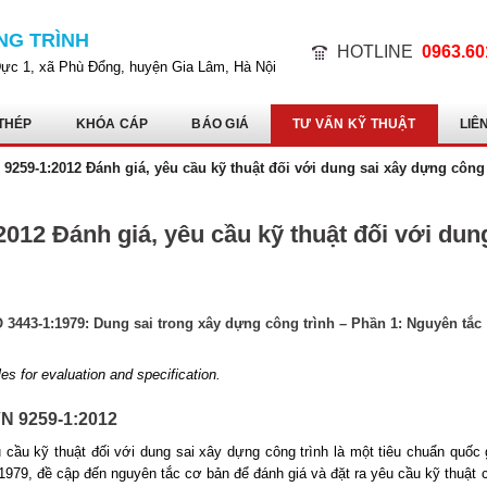
NG TRÌNH
HOTLINE
0963.60
Dực 1, xã Phù Đổng, huyện Gia Lâm, Hà Nội
THÉP
KHÓA CÁP
BÁO GIÁ
TƯ VẤN KỸ THUẬT
LIÊ
9259-1:2012 Đánh giá, yêu cầu kỹ thuật đối với dung sai xây dựng công
012 Đánh giá, yêu cầu kỹ thuật đối với dun
 3443-1:1979: Dung sai trong xây dựng công trình – Phần 1: Nguyên tắc
les for evaluation and speci
f
ication.
VN 9259-1:2012
cầu kỹ thuật đối với dung sai xây dựng công trình là một tiêu chuẩn quốc 
979, đề cập đến nguyên tắc cơ bản để đánh giá và đặt ra yêu cầu kỹ thuật 