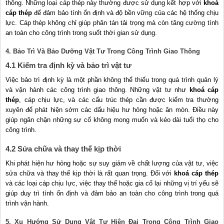
thông. Những loại cáp thép này thường được sử dụng kết hợp với
khoá
cáp thép
để đảm bảo tính ổn định và độ bền vững của các hệ thống chịu
lực. Cáp thép không chỉ giúp phân tán tải trọng mà còn tăng cường tính
an toàn cho công trình trong suốt thời gian sử dụng.
4. Bảo Trì Và Bảo Dưỡng Vật Tư Trong Công Trình Giao Thông
4.1 Kiểm tra định kỳ và bảo trì vật tư
Việc bảo trì định kỳ là một phần không thể thiếu trong quá trình quản lý
và vận hành các công trình giao thông. Những vật tư như
khoá cáp
thép
, cáp chịu lực, và các cấu trúc thép cần được kiểm tra thường
xuyên để phát hiện sớm các dấu hiệu hư hỏng hoặc ăn mòn. Điều này
giúp ngăn chặn những sự cố không mong muốn và kéo dài tuổi thọ cho
công trình.
4.2 Sửa chữa và thay thế kịp thời
Khi phát hiện hư hỏng hoặc sự suy giảm về chất lượng của vật tư, việc
sửa chữa và thay thế kịp thời là rất quan trọng. Đối với
khoá cáp thép
và các loại cáp chịu lực, việc thay thế hoặc gia cố lại những vị trí yếu sẽ
giúp duy trì tính ổn định và đảm bảo an toàn cho công trình trong quá
trình vận hành.
5. Xu Hướng Sử Dụng Vật Tư Hiện Đại Trong Công Trình Giao