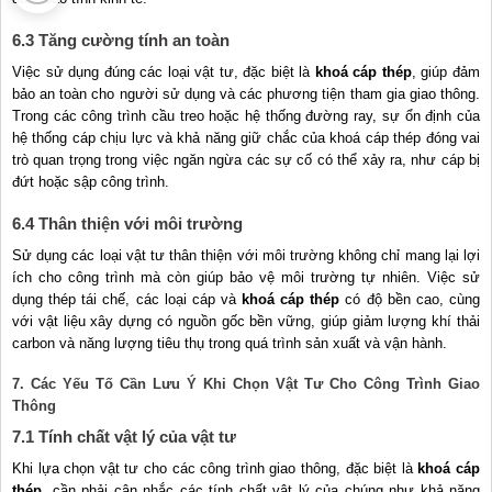
6.3 Tăng cường tính an toàn
Việc sử dụng đúng các loại vật tư, đặc biệt là
khoá cáp thép
, giúp đảm
bảo an toàn cho người sử dụng và các phương tiện tham gia giao thông.
Trong các công trình cầu treo hoặc hệ thống đường ray, sự ổn định của
hệ thống cáp chịu lực và khả năng giữ chắc của khoá cáp thép đóng vai
trò quan trọng trong việc ngăn ngừa các sự cố có thể xảy ra, như cáp bị
đứt hoặc sập công trình.
6.4 Thân thiện với môi trường
Sử dụng các loại vật tư thân thiện với môi trường không chỉ mang lại lợi
ích cho công trình mà còn giúp bảo vệ môi trường tự nhiên. Việc sử
dụng thép tái chế, các loại cáp và
khoá cáp thép
có độ bền cao, cùng
với vật liệu xây dựng có nguồn gốc bền vững, giúp giảm lượng khí thải
carbon và năng lượng tiêu thụ trong quá trình sản xuất và vận hành.
7. Các Yếu Tố Cần Lưu Ý Khi Chọn Vật Tư Cho Công Trình Giao
Thông
7.1 Tính chất vật lý của vật tư
Khi lựa chọn vật tư cho các công trình giao thông, đặc biệt là
khoá cáp
thép
, cần phải cân nhắc các tính chất vật lý của chúng như khả năng