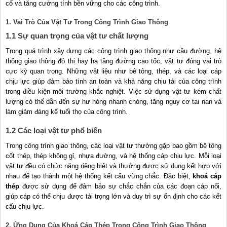
cố và tăng cường tính bền vững cho các công trình.
1. Vai Trò Của Vật Tư Trong Công Trình Giao Thông
1.1 Sự quan trọng của vật tư chất lượng
Trong quá trình xây dựng các công trình giao thông như cầu đường, hệ
thống giao thông đô thị hay hạ tầng đường cao tốc, vật tư đóng vai trò
cực kỳ quan trọng. Những vật liệu như bê tông, thép, và các loại cáp
chịu lực giúp đảm bảo tính an toàn và khả năng chịu tải của công trình
trong điều kiện môi trường khắc nghiệt. Việc sử dụng vật tư kém chất
lượng có thể dẫn đến sự hư hỏng nhanh chóng, tăng nguy cơ tai nạn và
làm giảm đáng kể tuổi thọ của công trình.
1.2 Các loại vật tư phổ biến
Trong công trình giao thông, các loại vật tư thường gặp bao gồm bê tông
cốt thép, thép không gỉ, nhựa đường, và hệ thống cáp chịu lực. Mỗi loại
vật tư đều có chức năng riêng biệt và thường được sử dụng kết hợp với
nhau để tạo thành một hệ thống kết cấu vững chắc. Đặc biệt,
khoá cáp
thép
được sử dụng để đảm bảo sự chắc chắn của các đoạn cáp nối,
giúp cáp có thể chịu được tải trọng lớn và duy trì sự ổn định cho các kết
cấu chịu lực.
2. Ứng Dụng Của Khoá Cáp Thép Trong Công Trình Giao Thông