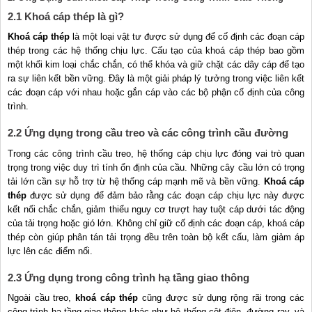
2.1 Khoá cáp thép là gì?
Khoá cáp thép
là một loại vật tư được sử dụng để cố định các đoạn cáp
thép trong các hệ thống chịu lực. Cấu tạo của khoá cáp thép bao gồm
một khối kim loại chắc chắn, có thể khóa và giữ chặt các dây cáp để tạo
ra sự liên kết bền vững. Đây là một giải pháp lý tưởng trong việc liên kết
các đoạn cáp với nhau hoặc gắn cáp vào các bộ phận cố định của công
trình.
2.2 Ứng dụng trong cầu treo và các công trình cầu đường
Trong các công trình cầu treo, hệ thống cáp chịu lực đóng vai trò quan
trọng trong việc duy trì tính ổn định của cầu. Những cây cầu lớn có trọng
tải lớn cần sự hỗ trợ từ hệ thống cáp mạnh mẽ và bền vững.
Khoá cáp
thép
được sử dụng để đảm bảo rằng các đoạn cáp chịu lực này được
kết nối chắc chắn, giảm thiểu nguy cơ trượt hay tuột cáp dưới tác động
của tải trọng hoặc gió lớn. Không chỉ giữ cố định các đoạn cáp, khoá cáp
thép còn giúp phân tán tải trọng đều trên toàn bộ kết cấu, làm giảm áp
lực lên các điểm nối.
2.3 Ứng dụng trong công trình hạ tầng giao thông
Ngoài cầu treo,
khoá cáp thép
cũng được sử dụng rộng rãi trong các
công trình hạ tầng giao thông khác như hệ thống cột điện, đường ray, và