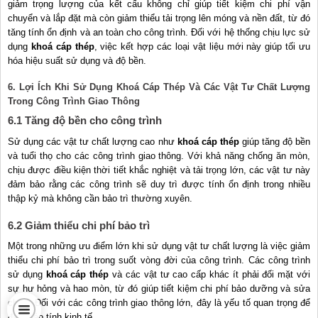
giảm trọng lượng của kết cấu không chỉ giúp tiết kiệm chi phí vận
chuyển và lắp đặt mà còn giảm thiểu tải trọng lên móng và nền đất, từ đó
tăng tính ổn định và an toàn cho công trình. Đối với hệ thống chịu lực sử
dụng
khoá cáp thép
, việc kết hợp các loại vật liệu mới này giúp tối ưu
hóa hiệu suất sử dụng và độ bền.
6. Lợi Ích Khi Sử Dụng Khoá Cáp Thép Và Các Vật Tư Chất Lượng
Trong Công Trình Giao Thông
6.1 Tăng độ bền cho công trình
Sử dụng các vật tư chất lượng cao như
khoá cáp thép
giúp tăng độ bền
và tuổi thọ cho các công trình giao thông. Với khả năng chống ăn mòn,
chịu được điều kiện thời tiết khắc nghiệt và tải trọng lớn, các vật tư này
đảm bảo rằng các công trình sẽ duy trì được tính ổn định trong nhiều
thập kỷ mà không cần bảo trì thường xuyên.
6.2 Giảm thiểu chi phí bảo trì
Một trong những ưu điểm lớn khi sử dụng vật tư chất lượng là việc giảm
thiểu chi phí bảo trì trong suốt vòng đời của công trình. Các công trình
sử dụng
khoá cáp thép
và các vật tư cao cấp khác ít phải đối mặt với
sự hư hỏng và hao mòn, từ đó giúp tiết kiệm chi phí bảo dưỡng và sửa
chữa. Đối với các công trình giao thông lớn, đây là yếu tố quan trọng để
đảm bảo tính kinh tế.