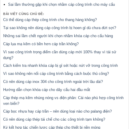
Sai lầm thường gặp khi chọn nhầm cáp công trình cho máy cẩu
BÀI VIẾT CÙNG CHỦ ĐỀ:
Có thể dùng cáp thép công trình cho thang hàng không?
Tại sao không nên dùng cáp công trình bị hoen gỉ dù chưa đứt sợi?
Những sai lầm chết người khi chọn nhầm khóa cáp cho cẩu hàng
Cáp lụa mạ kẽm có bền hơn cáp trần không?
Vì sao công trình trọng điểm cần dùng cáp mới 100% thay vì tái sử
dụng?
Cách kiểm tra nhanh khóa cáp bị gỉ sét hoặc nứt vỡ trong công trình
Vì sao không nên nối cáp công trình bằng cách buộc thủ công?
Có nên dùng cáp inox 304 cho công trình ngoài trời lâu dài?
Hướng dẫn chọn khóa cáp cho dây cẩu hai đầu mắt
Cáp thép mạ kẽm nhúng nóng vs điện phân: Cái nào phù hợp công trình
ven biển?
Cáp bọc nhựa hay cáp trần – nên dùng loại nào cho palang điện?
Có nên dùng cáp thép tái chế cho các công trình tạm không?
Ký kết hợp tác chiến lược cáp thép cho thiết bị nền móng